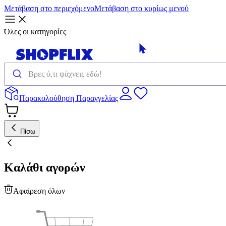
Μετάβαση στο περιεχόμενο
Μετάβαση στο κυρίως μενού
Όλες οι κατηγορίες
Παρακολούθηση Παραγγελίας
Πίσω
Καλάθι αγορών
Αφαίρεση όλων