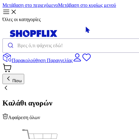
Μετάβαση στο περιεχόμενο
Μετάβαση στο κυρίως μενού
Όλες οι κατηγορίες
Παρακολούθηση Παραγγελίας
Πίσω
Καλάθι αγορών
Αφαίρεση όλων