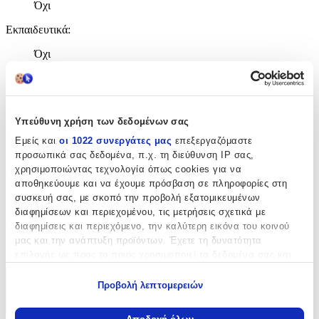
Όχι
Εκπαιδευτικά
:
Όχι
Αρίθμησης
:
Όχι
Υπεύθυνη χρήση των δεδομένων σας
Κύβοι
:
Εμείς και
οι 1022 συνεργάτες μας
επεξεργαζόμαστε
Όχι
προσωπικά σας δεδομένα, π.χ. τη διεύθυνση IP σας,
χρησιμοποιώντας τεχνολογία όπως cookies για να
Υλικό
:
αποθηκεύουμε και να έχουμε πρόσβαση σε πληροφορίες στη
συσκευή σας, με σκοπό την προβολή εξατομικευμένων
Πλαστικά
διαφημίσεων και περιεχομένου, τις μετρήσεις σχετικά με
Θέμα
:
διαφημίσεις και περιεχόμενο, την καλύτερη εικόνα του κοινού
μας και την ανάπτυξη προϊόντων. Έχετε τη δυνατότητα
Τρενάκια
επιλογής ως προς το ποιος χρησιμοποιεί τα δεδομένα σας και
για ποιους σκοπούς.
Χαρακτηριστικά
Προβολή λεπτομερειών
Εάν μας επιτρέπετε, θα θέλαμε επίσης:
+
Να συλλέξουμε πληροφορίες σχετικά με τη γεωγραφική