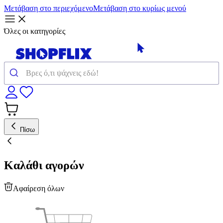
Μετάβαση στο περιεχόμενο
Μετάβαση στο κυρίως μενού
Όλες οι κατηγορίες
Πίσω
Καλάθι αγορών
Αφαίρεση όλων