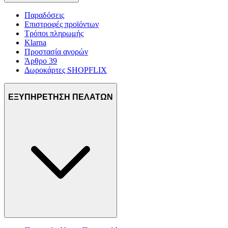
Παραδόσεις
Επιστροφές προϊόντων
Τρόποι πληρωμής
Klarna
Προστασία αγορών
Άρθρο 39
Δωροκάρτες SHOPFLIX
ΕΞΥΠΗΡΕΤΗΣΗ ΠΕΛΑΤΩΝ