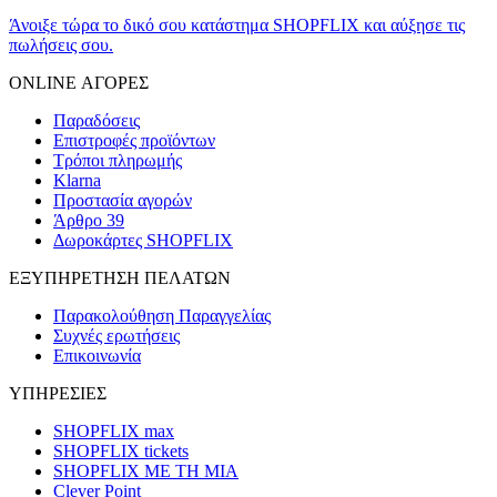
Άνοιξε τώρα το δικό σου κατάστημα SHOPFLIX και αύξησε τις
πωλήσεις σου.
ONLINE ΑΓΟΡΕΣ
Παραδόσεις
Επιστροφές προϊόντων
Τρόποι πληρωμής
Klarna
Προστασία αγορών
Άρθρο 39
Δωροκάρτες SHOPFLIX
ΕΞΥΠΗΡΕΤΗΣΗ ΠΕΛΑΤΩΝ
Παρακολούθηση Παραγγελίας
Συχνές ερωτήσεις
Επικοινωνία
ΥΠΗΡΕΣΙΕΣ
SHOPFLIX max
SHOPFLIX tickets
SHOPFLIX ΜΕ ΤΗ ΜΙΑ
Clever Point