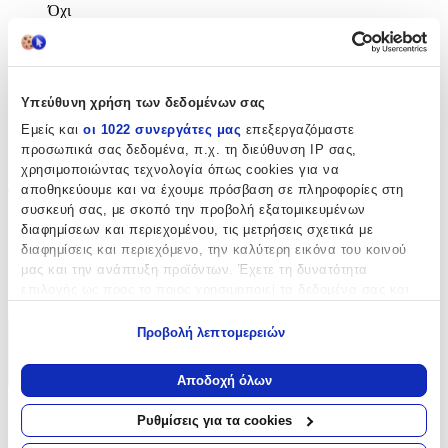
Όχι
Μοκέτα
:
Όχι
Υπεύθυνη χρήση των δεδομένων σας
Σετ
:
Εμείς και
οι 1022 συνεργάτες μας
επεξεργαζόμαστε
Όχι
προσωπικά σας δεδομένα, π.χ. τη διεύθυνση IP σας,
χρησιμοποιώντας τεχνολογία όπως cookies για να
Διαστάσεις
αποθηκεύουμε και να έχουμε πρόσβαση σε πληροφορίες στη
συσκευή σας, με σκοπό την προβολή εξατομικευμένων
Πλάτος
:
διαφημίσεων και περιεχομένου, τις μετρήσεις σχετικά με
διαφημίσεις και περιεχόμενο, την καλύτερη εικόνα του κοινού
100
μας και την ανάπτυξη προϊόντων. Έχετε τη δυνατότητα
επιλογής ως προς το ποιος χρησιμοποιεί τα δεδομένα σας και
cm
για ποιους σκοπούς.
Προβολή λεπτομερειών
Χαρακτηριστικά
Εάν μας επιτρέπετε, θα θέλαμε επίσης:
Να συλλέξουμε πληροφορίες σχετικά με τη γεωγραφική
+
Αποδοχή όλων
σας τοποθεσία, οι οποίες μπορεί να είναι ακριβείς σε
απόσταση μερικών μέτρων
Χαρακτηριστικά
Ρυθμίσεις για τα cookies
Να αναγνωρίσουμε τη συσκευή σας σαρώνοντας ενεργά