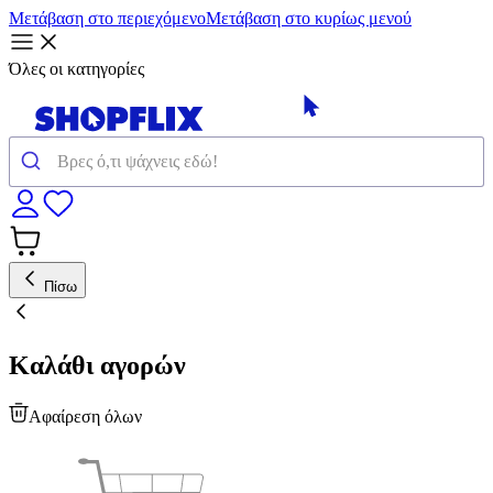
Μετάβαση στο περιεχόμενο
Μετάβαση στο κυρίως μενού
Όλες οι κατηγορίες
Πίσω
Καλάθι αγορών
Αφαίρεση όλων