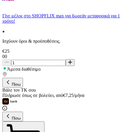
Γίνε μέλος στο SHOPFLIX max για δωρεάν μεταφορικά για 1
χρόνο!
Ισχύουν όροι & προϋποθέσεις.
€
25
00
Άμεσα διαθέσιμο
Πίσω
Βάλε τον ΤΚ σου
Πλήρωσε όπως σε βολεύει
,
από
€
7,25
/
μήνα
Πίσω