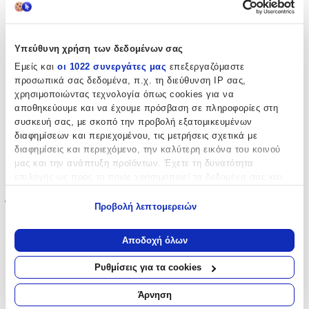
racetrack in New York. But he discovers far more than he was
bargaining for, finding himself as the meat in the sandwich between
FACSA and corrupt individuals who will stop at nothing, including
murder, to capture the most elusive and lucrative prize in the world -
Υπεύθυνη χρήση των δεδομένων σας
the Triple Crown.
Εμείς και
οι 1022 συνεργάτες μας
επεξεργαζόμαστε
Χαρακτηριστικά
προσωπικά σας δεδομένα, π.χ. τη διεύθυνση IP σας,
χρησιμοποιώντας τεχνολογία όπως cookies για να
αποθηκεύουμε και να έχουμε πρόσβαση σε πληροφορίες στη
Συγγραφέας
:
συσκευή σας, με σκοπό την προβολή εξατομικευμένων
Felix Francis
διαφημίσεων και περιεχομένου, τις μετρήσεις σχετικά με
διαφημίσεις και περιεχόμενο, την καλύτερη εικόνα του κοινού
Εκδότης
:
μας και την ανάπτυξη προϊόντων. Έχετε τη δυνατότητα
επιλογής ως προς το ποιος χρησιμοποιεί τα δεδομένα σας και
Simon & Schuster
για ποιους σκοπούς.
Έτος Έκδοσης
:
Προβολή λεπτομερειών
Εάν μας επιτρέπετε, θα θέλαμε επίσης:
2017
Να συλλέξουμε πληροφορίες σχετικά με τη γεωγραφική
Αποδοχή όλων
σας τοποθεσία, οι οποίες μπορεί να είναι ακριβείς σε
ISBN
:
απόσταση μερικών μέτρων
Ρυθμίσεις για τα cookies
9781471162992
Να αναγνωρίσουμε τη συσκευή σας σαρώνοντας ενεργά
για συγκεκριμένα χαρακτηριστικά (δακτυλικό αποτύπωμα)
Άρνηση
Μάθετε περισσότερα σχετικά με τον τρόπο επεξεργασίας των