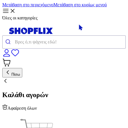
Μετάβαση στο περιεχόμενο
Μετάβαση στο κυρίως μενού
Όλες οι κατηγορίες
Πίσω
Καλάθι αγορών
Αφαίρεση όλων