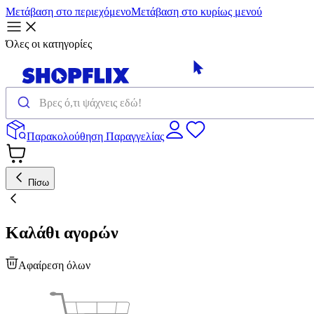
Μετάβαση στο περιεχόμενο
Μετάβαση στο κυρίως μενού
Όλες οι κατηγορίες
Παρακολούθηση Παραγγελίας
Πίσω
Καλάθι αγορών
Αφαίρεση όλων