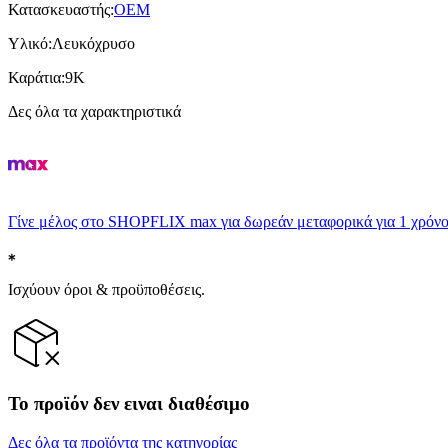
Κατασκευαστής
:
OEM
Υλικό
:
Λευκόχρυσο
Καράτια
:
9Κ
Δες όλα τα χαρακτηριστικά
Γίνε μέλος στο SHOPFLIX max για δωρεάν μεταφορικά για 1 χρόνο
Ισχύουν όροι & προϋποθέσεις.
Το προϊόν δεν ειναι διαθέσιμο
Δες όλα τα προϊόντα της κατηγορίας