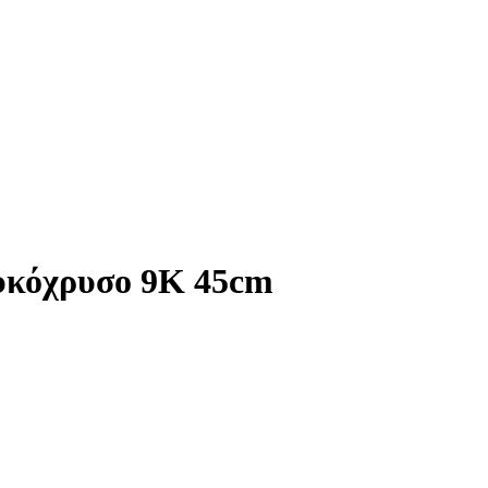
υκόχρυσο 9K 45cm