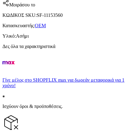
Μοιράσου το
ΚΩΔΙΚΟΣ SKU
:
SF-11153560
Κατασκευαστής
:
OEM
Υλικό
:
Ασήμι
Δες όλα τα χαρακτηριστικά
Γίνε μέλος στο SHOPFLIX max για δωρεάν μεταφορικά για 1
χρόνο!
Ισχύουν όροι & προϋποθέσεις.