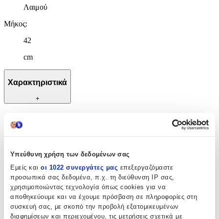
Λαιμού
Μήκος
:
42
cm
Χαρακτηριστικά
+
Χαρακτηριστικά
Κατασκευαστής
:
Υπεύθυνη χρήση των δεδομένων σας
OEM
Εμείς και
οι 1022 συνεργάτες μας
επεξεργαζόμαστε
Βασικά Χαρακτηριστικά
προσωπικά σας δεδομένα, π.χ. τη διεύθυνση IP σας,
χρησιμοποιώντας τεχνολογία όπως cookies για να
Υλικό
:
αποθηκεύουμε και να έχουμε πρόσβαση σε πληροφορίες στη
συσκευή σας, με σκοπό την προβολή εξατομικευμένων
Ασήμι
διαφημίσεων και περιεχομένου, τις μετρήσεις σχετικά με