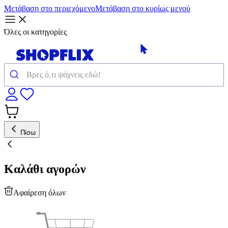
Μετάβαση στο περιεχόμενο
Μετάβαση στο κυρίως μενού
Όλες οι κατηγορίες
Πίσω
Καλάθι αγορών
Αφαίρεση όλων