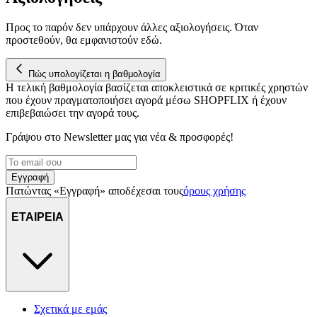
διεύθυνση IP σας, χρησιμοποιώντας τεχνολογία όπως cookies
για να αποθηκεύουμε και να έχουμε πρόσβαση σε πληροφορίες
Προς το παρόν δεν υπάρχουν άλλες αξιολογήσεις. Όταν
στη συσκευή σας, με σκοπό την προβολή εξατομικευμένων
προστεθούν, θα εμφανιστούν εδώ.
διαφημίσεων και περιεχομένου, τις μετρήσεις σχετικά με
διαφημίσεις και περιεχόμενο, την καλύτερη εικόνα του κοινού
Πώς υπολογίζεται η βαθμολογία
μας και την ανάπτυξη προϊόντων. Επίσης, κοινοποιούμε
Η τελική βαθμολογία βασίζεται αποκλειστικά σε κριτικές χρηστών
πληροφορίες σχετικά με την από μέρους σας χρήση της
που έχουν πραγματοποιήσει αγορά μέσω SHOPFLIX ή έχουν
τοποθεσίας μας στους συνεργάτες μέσων κοινωνικής
επιβεβαιώσει την αγορά τους.
δικτύωσης, διαφημίσεων και ανάλυσης.
Γράψου στο Νewsletter μας για νέα & προσφορές!
Εγγραφή
Πατώντας «Εγγραφή» αποδέχεσαι τους
όρους χρήσης
ΕΤΑΙΡΕΙΑ
Σχετικά με εμάς