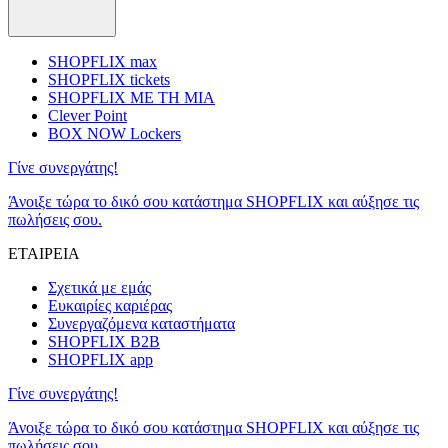
SHOPFLIX max
SHOPFLIX tickets
SHOPFLIX ΜΕ ΤΗ ΜΙΑ
Clever Point
BOX NOW Lockers
Γίνε συνεργάτης!
Άνοιξε τώρα το δικό σου κατάστημα SHOPFLIX και αύξησε τις
πωλήσεις σου.
ΕΤΑΙΡΕΙΑ
Σχετικά με εμάς
Ευκαιρίες καριέρας
Συνεργαζόμενα καταστήματα
SHOPFLIX B2B
SHOPFLIX app
Γίνε συνεργάτης!
Άνοιξε τώρα το δικό σου κατάστημα SHOPFLIX και αύξησε τις
πωλήσεις σου.