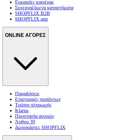
Ευκαιρίες καριέρας
Συνεργαζόμενα καταστήματα
SHOPFLIX B2B
SHOPFLIX app
ONLINE ΑΓΟΡΕΣ
Παραδόσεις
Επιστροφές προϊόντων
Τρόποι πληρωμής
Klarna
Προστασία αγορών
Άρθρο 39
Δωροκάρτες SHOPFLIX