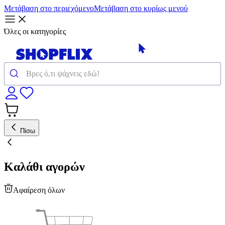
Μετάβαση στο περιεχόμενο
Μετάβαση στο κυρίως μενού
Όλες οι κατηγορίες
Πίσω
Καλάθι αγορών
Αφαίρεση όλων