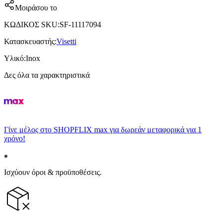
Μοιράσου το
ΚΩΔΙΚΟΣ SKU
:
SF-11117094
Κατασκευαστής
:
Visetti
Υλικό
:
Inox
Δες όλα τα χαρακτηριστικά
Γίνε μέλος στο SHOPFLIX max για δωρεάν μεταφορικά για 1
χρόνο!
Ισχύουν όροι & προϋποθέσεις.