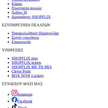
Klarna
Προστασία αγορών
Άρθρο 39
Δωροκάρτες SHOPFLIX
ΕΞΥΠΗΡΕΤΗΣΗ ΠΕΛΑΤΩΝ
Παρακολούθηση Παραγγελίας
Συχνές ερωτήσεις
Επικοινωνία
ΥΠΗΡΕΣΙΕΣ
SHOPFLIX max
SHOPFLIX tickets
SHOPFLIX ΜΕ ΤΗ ΜΙΑ
Clever Point
BOX NOW Lockers
ΣΥΝΔΕΣΟΥ ΜΑΖΙ ΜΑΣ
Instagram
Facebook
Tiktok