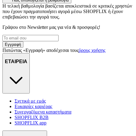
Πώς υπολογίζεται η βαθμολογία
διαφημίσεων και περιεχομένου, τις μετρήσεις σχετικά με
Η τελική βαθμολογία βασίζεται αποκλειστικά σε κριτικές χρηστών
διαφημίσεις και περιεχόμενο, την καλύτερη εικόνα του κοινού
που έχουν πραγματοποιήσει αγορά μέσω SHOPFLIX ή έχουν
μας και την ανάπτυξη προϊόντων. Επίσης, κοινοποιούμε
επιβεβαιώσει την αγορά τους.
πληροφορίες σχετικά με την από μέρους σας χρήση της
Γράψου στο Νewsletter μας για νέα & προσφορές!
τοποθεσίας μας στους συνεργάτες μέσων κοινωνικής
δικτύωσης, διαφημίσεων και ανάλυσης.
Εγγραφή
Πατώντας «Εγγραφή» αποδέχεσαι τους
όρους χρήσης
ΕΤΑΙΡΕΙΑ
Σχετικά με εμάς
Ευκαιρίες καριέρας
Συνεργαζόμενα καταστήματα
SHOPFLIX B2B
SHOPFLIX app