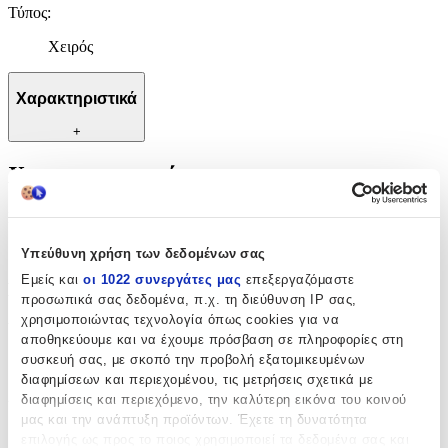
Τύπος
:
Χειρός
Χαρακτηριστικά
+
Χαρακτηριστικά
Κατασκευαστής
:
Visetti
Υπεύθυνη χρήση των δεδομένων σας
Εμείς και
οι 1022 συνεργάτες μας
επεξεργαζόμαστε
Βασικά Χαρακτηριστικά
προσωπικά σας δεδομένα, π.χ. τη διεύθυνση IP σας,
χρησιμοποιώντας τεχνολογία όπως cookies για να
Υλικό
:
αποθηκεύουμε και να έχουμε πρόσβαση σε πληροφορίες στη
συσκευή σας, με σκοπό την προβολή εξατομικευμένων
Inox
διαφημίσεων και περιεχομένου, τις μετρήσεις σχετικά με
Δίχρωμη
:
διαφημίσεις και περιεχόμενο, την καλύτερη εικόνα του κοινού
μας και την ανάπτυξη προϊόντων. Έχετε τη δυνατότητα
Όχι
επιλογής ως προς το ποιος χρησιμοποιεί τα δεδομένα σας και