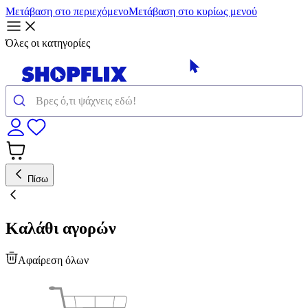
Μετάβαση στο περιεχόμενο
Μετάβαση στο κυρίως μενού
Όλες οι κατηγορίες
Πίσω
Καλάθι αγορών
Αφαίρεση όλων