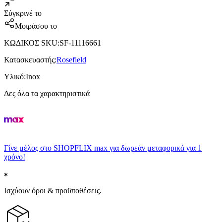
Σύγκρινέ το
Μοιράσου το
ΚΩΔΙΚΟΣ SKU
:
SF-11116661
Κατασκευαστής
:
Rosefield
Υλικό
:
Inox
Δες όλα τα χαρακτηριστικά
Γίνε μέλος στο SHOPFLIX max για δωρεάν μεταφορικά για 1
χρόνο!
Ισχύουν όροι & προϋποθέσεις.