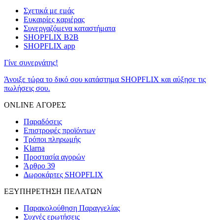
Σχετικά με εμάς
Ευκαιρίες καριέρας
Συνεργαζόμενα καταστήματα
SHOPFLIX B2B
SHOPFLIX app
Γίνε συνεργάτης!
Άνοιξε τώρα το δικό σου κατάστημα SHOPFLIX και αύξησε τις
πωλήσεις σου.
ONLINE ΑΓΟΡΕΣ
Παραδόσεις
Επιστροφές προϊόντων
Τρόποι πληρωμής
Klarna
Προστασία αγορών
Άρθρο 39
Δωροκάρτες SHOPFLIX
ΕΞΥΠΗΡΕΤΗΣΗ ΠΕΛΑΤΩΝ
Παρακολούθηση Παραγγελίας
Συχνές ερωτήσεις