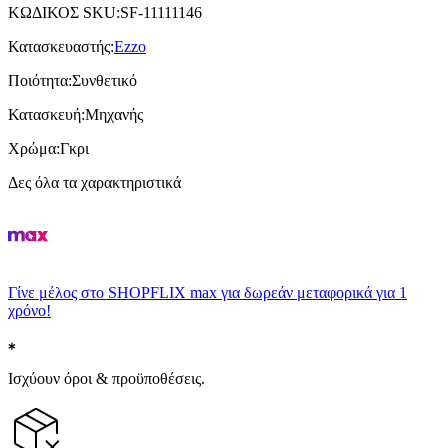
ΚΩΔΙΚΟΣ SKU
:
SF-11111146
Κατασκευαστής
:
Ezzo
Ποιότητα
:
Συνθετικό
Κατασκευή
:
Μηχανής
Χρώμα
:
Γκρι
Δες όλα τα χαρακτηριστικά
Γίνε μέλος στο SHOPFLIX max για δωρεάν μεταφορικά για 1
χρόνο!
Ισχύουν όροι & προϋποθέσεις.