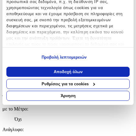
προσωπικά σας δεδομένα, π.χ. τη διεύθυνση IP σας,
χρησιμοποιώντας τεχνολογία όπως cookies για να
Ezzo
αποθηκεύουμε και να έχουμε πρόσβαση σε πληροφορίες στη
συσκευή σας, με σκοπό την προβολή εξατομικευμένων
Βασικά Χαρακτηριστικά
διαφημίσεων και περιεχομένου, τις μετρήσεις σχετικά με
διαφημίσεις και περιεχόμενο, την καλύτερη εικόνα του κοινού
Ποιότητα
:
μας και την ανάπτυξη προϊόντων. Έχετε τη δυνατότητα
Συνθετικό
επιλογής ως προς το ποιος χρησιμοποιεί τα δεδομένα σας και
για ποιους σκοπούς.
Κατασκευή
:
Προβολή λεπτομερειών
Εάν μας επιτρέπετε, θα θέλαμε επίσης:
Μηχανής
Να συλλέξουμε πληροφορίες σχετικά με τη γεωγραφική
Αποδοχή όλων
Χρώμα
:
σας τοποθεσία, οι οποίες μπορεί να είναι ακριβείς σε
απόσταση μερικών μέτρων
Ρυθμίσεις για τα cookies
Γκρι
Να αναγνωρίσουμε τη συσκευή σας σαρώνοντας ενεργά
για συγκεκριμένα χαρακτηριστικά (δακτυλικό αποτύπωμα)
Άρνηση
Έξτρα Χαρακτηριστικά
Μάθετε περισσότερα σχετικά με τον τρόπο επεξεργασίας των
προσωπικών σας δεδομένων και καθορίστε τις προτιμήσεις σας
με το Μέτρο
:
στην
ενότητα “Λεπτομέρειες”
. Μπορείτε να αλλάξετε ή να
Όχι
ανακαλέσετε τη συγκατάθεσή σας ανά πάσα στιγμή από τη
Δήλωση Cookies.
Ανάγλυφο
: