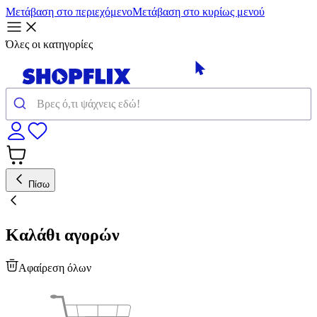
Μετάβαση στο περιεχόμενο
Μετάβαση στο κυρίως μενού
Όλες οι κατηγορίες
Πίσω
Καλάθι αγορών
Αφαίρεση όλων