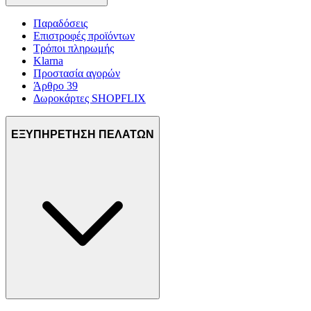
Παραδόσεις
Επιστροφές προϊόντων
Τρόποι πληρωμής
Klarna
Προστασία αγορών
Άρθρο 39
Δωροκάρτες SHOPFLIX
ΕΞΥΠΗΡΕΤΗΣΗ ΠΕΛΑΤΩΝ