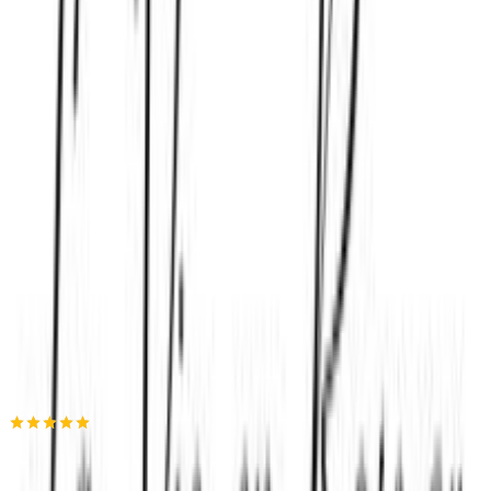
4.72
(
9
)
Παράδοση 4-9 ημέρες
Βάλε τον ΤΚ σου για να μάθεις εκτιμώμενο κόστος και
ημερομηνία παράδοσης
Πίσω
€
42
00
Προσθήκη στο καλάθι
La Vie en Rose
4.94