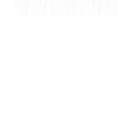
Αυτοκινητάκια
:
Ναι
Υλικό
:
Πλαστικό
Ride On
:
Ναι
με Χειρολαβή Γονέα
:
Ναι
Χαρακτηριστικά
+
Χαρακτηριστικά
Κατασκευαστής
: