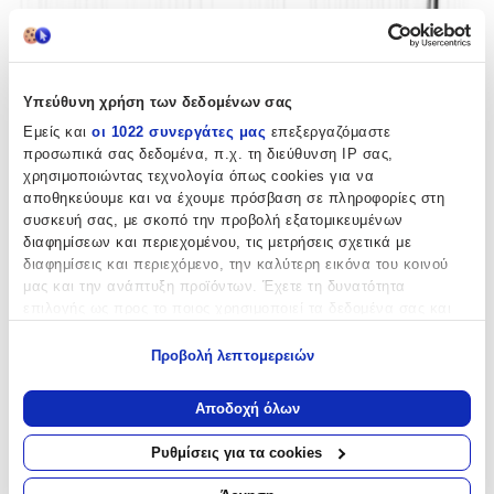
Βάλε τον ΤΚ σου για να μάθεις εκτιμώμενο κόστος και
ημερομηνία παράδοσης
Υπεύθυνη χρήση των δεδομένων σας
Πίσω
€
42
Εμείς και
οι 1022 συνεργάτες μας
επεξεργαζόμαστε
00
προσωπικά σας δεδομένα, π.χ. τη διεύθυνση IP σας,
χρησιμοποιώντας τεχνολογία όπως cookies για να
αποθηκεύουμε και να έχουμε πρόσβαση σε πληροφορίες στη
συσκευή σας, με σκοπό την προβολή εξατομικευμένων
διαφημίσεων και περιεχομένου, τις μετρήσεις σχετικά με
διαφημίσεις και περιεχόμενο, την καλύτερη εικόνα του κοινού
μας και την ανάπτυξη προϊόντων. Έχετε τη δυνατότητα
επιλογής ως προς το ποιος χρησιμοποιεί τα δεδομένα σας και
Προσθήκη στο καλάθι
για ποιους σκοπούς.
Περιγραφή
Προβολή λεπτομερειών
Εάν μας επιτρέπετε, θα θέλαμε επίσης:
Να συλλέξουμε πληροφορίες σχετικά με τη γεωγραφική
Παιδική περπατούρα με λαβή γονέα Κάθισμα με μπάρα ασφαλείας
Αποδοχή όλων
σας τοποθεσία, οι οποίες μπορεί να είναι ακριβείς σε
Τιμόνι με φώτα και μουσική Μέγιστο βάρος 23 κιλά Κατάλληλο
για παιδιά από 2 ετών έως 5 ετών Βάρος : 3.00 κιλά Διαστάσεις :
απόσταση μερικών μέτρων
Ρυθμίσεις για τα cookies
57x51x32 εκατοστά
Να αναγνωρίσουμε τη συσκευή σας σαρώνοντας ενεργά
για συγκεκριμένα χαρακτηριστικά (δακτυλικό αποτύπωμα)