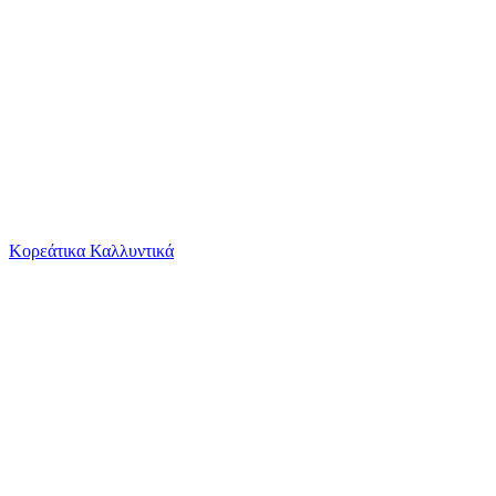
Το καλάθι είναι άδειο
Όλες οι κατηγορίες
Κορεάτικα Καλλυντικά
Ψάχνεις για δροσιά;
Περπατούρα Cangaroo Smile Ride On Αυτοκινητάκ...