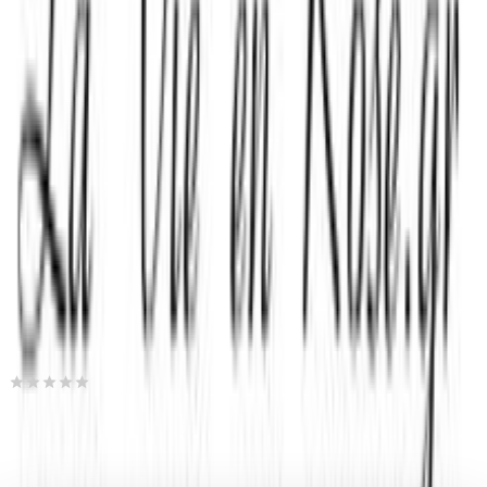
(
25
)
Παράδοση 4-9 ημέρες
Βάλε τον ΤΚ σου για να μάθεις εκτιμώμενο κόστος και
ημερομηνία παράδοσης
Πίσω
€
42
00
Προσθήκη στο καλάθι
Babuu Home & Living
0.00
(
0
)
Παράδοση 10-30 ημέρες