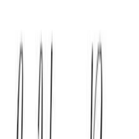
4.88
(
159
)
Άμεσα διαθέσιμο
Βάλε τον ΤΚ σου για να μάθεις εκτιμώμενο κόστος και
ημερομηνία παράδοσης
Πίσω
€
35
65
Προσθήκη στο καλάθι
Beberose