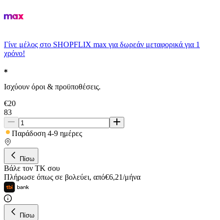
Γίνε μέλος στο SHOPFLIX max για δωρεάν μεταφορικά για 1
χρόνο!
Ισχύουν όροι & προϋποθέσεις.
€
20
83
Παράδοση 4-9 ημέρες
Πίσω
Βάλε τον ΤΚ σου
Πλήρωσε όπως σε βολεύει
,
από
€
6,21
/
μήνα
Πίσω