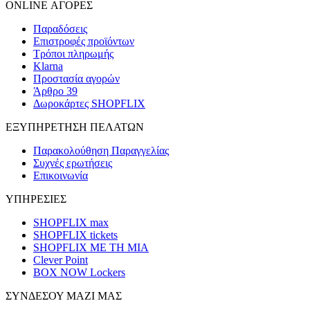
ONLINE ΑΓΟΡΕΣ
Παραδόσεις
Επιστροφές προϊόντων
Τρόποι πληρωμής
Klarna
Προστασία αγορών
Άρθρο 39
Δωροκάρτες SHOPFLIX
ΕΞΥΠΗΡΕΤΗΣΗ ΠΕΛΑΤΩΝ
Παρακολούθηση Παραγγελίας
Συχνές ερωτήσεις
Επικοινωνία
ΥΠΗΡΕΣΙΕΣ
SHOPFLIX max
SHOPFLIX tickets
SHOPFLIX ΜΕ ΤΗ ΜΙΑ
Clever Point
BOX NOW Lockers
ΣΥΝΔΕΣΟΥ ΜΑΖΙ ΜΑΣ