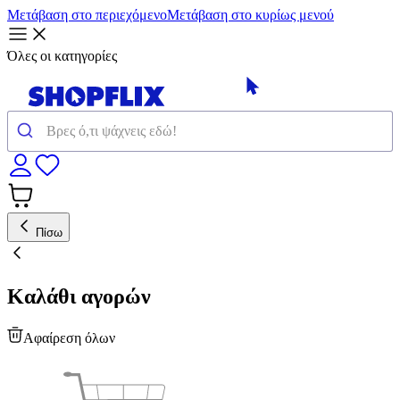
Μετάβαση στο περιεχόμενο
Μετάβαση στο κυρίως μενού
Όλες οι κατηγορίες
Πίσω
Καλάθι αγορών
Αφαίρεση όλων