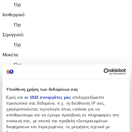
Όχι
Ισοθερμικό
:
Όχι
Στρογγυλό
:
Όχι
Μοκέτα
:
Όχι
Σετ
:
Όχι
Υπεύθυνη χρήση των δεδομένων σας
Διαστάσεις
Εμείς και
οι 1022 συνεργάτες μας
επεξεργαζόμαστε
προσωπικά σας δεδομένα, π.χ. τη διεύθυνση IP σας,
Πλάτος
:
χρησιμοποιώντας τεχνολογία όπως cookies για να
αποθηκεύουμε και να έχουμε πρόσβαση σε πληροφορίες στη
45
συσκευή σας, με σκοπό την προβολή εξατομικευμένων
διαφημίσεων και περιεχομένου, τις μετρήσεις σχετικά με
cm