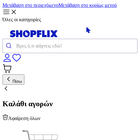
Μετάβαση στο περιεχόμενο
Μετάβαση στο κυρίως μενού
Όλες οι κατηγορίες
Πίσω
Καλάθι αγορών
Αφαίρεση όλων