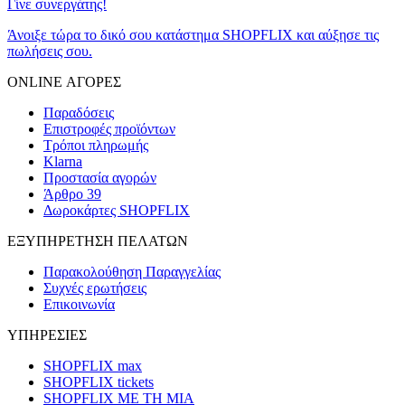
Γίνε συνεργάτης!
Άνοιξε τώρα το δικό σου κατάστημα SHOPFLIX και αύξησε τις
πωλήσεις σου.
ONLINE ΑΓΟΡΕΣ
Παραδόσεις
Επιστροφές προϊόντων
Τρόποι πληρωμής
Klarna
Προστασία αγορών
Άρθρο 39
Δωροκάρτες SHOPFLIX
ΕΞΥΠΗΡΕΤΗΣΗ ΠΕΛΑΤΩΝ
Παρακολούθηση Παραγγελίας
Συχνές ερωτήσεις
Επικοινωνία
ΥΠΗΡΕΣΙΕΣ
SHOPFLIX max
SHOPFLIX tickets
SHOPFLIX ΜΕ ΤΗ ΜΙΑ