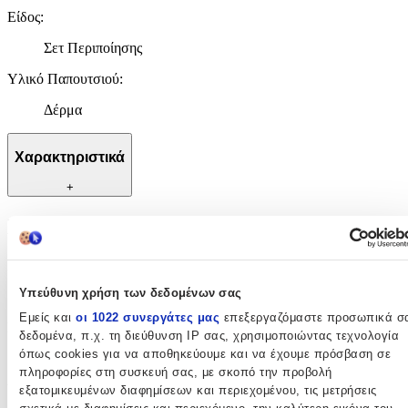
Είδος
:
Σετ Περιποίησης
Υλικό Παπουτσιού
:
Δέρμα
Χαρακτηριστικά
+
Χαρακτηριστικά
Κατασκευαστής
:
Υπεύθυνη χρήση των δεδομένων σας
Crep Protect
Εμείς και
οι 1022 συνεργάτες μας
επεξεργαζόμαστε προσωπικά σ
Είδος
:
δεδομένα, π.χ. τη διεύθυνση IP σας, χρησιμοποιώντας τεχνολογία
όπως cookies για να αποθηκεύουμε και να έχουμε πρόσβαση σε
Σετ Περιποίησης
πληροφορίες στη συσκευή σας, με σκοπό την προβολή
Υλικό Παπουτσιού
:
εξατομικευμένων διαφημίσεων και περιεχομένου, τις μετρήσεις