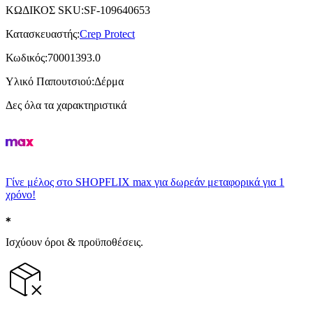
ΚΩΔΙΚΟΣ SKU
:
SF-109640653
Κατασκευαστής
:
Crep Protect
Κωδικός
:
70001393.0
Υλικό Παπουτσιού
:
Δέρμα
Δες όλα τα χαρακτηριστικά
Γίνε μέλος στο SHOPFLIX max για δωρεάν μεταφορικά για 1
χρόνο!
Ισχύουν όροι & προϋποθέσεις.