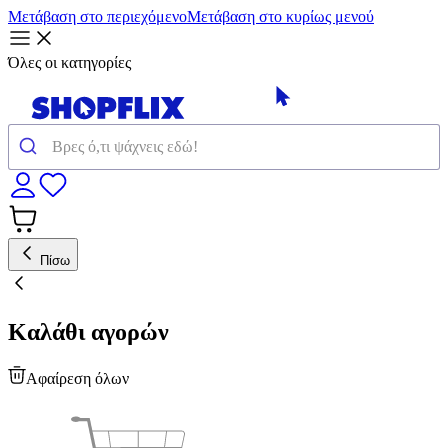
Μετάβαση στο περιεχόμενο
Μετάβαση στο κυρίως μενού
Όλες οι κατηγορίες
Πίσω
Καλάθι αγορών
Αφαίρεση όλων