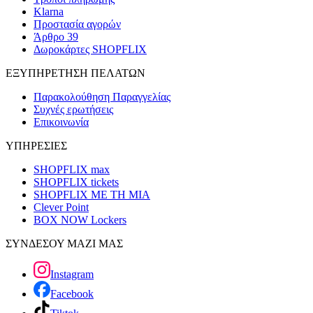
Klarna
Προστασία αγορών
Άρθρο 39
Δωροκάρτες SHOPFLIX
ΕΞΥΠΗΡΕΤΗΣΗ ΠΕΛΑΤΩΝ
Παρακολούθηση Παραγγελίας
Συχνές ερωτήσεις
Επικοινωνία
ΥΠΗΡΕΣΙΕΣ
SHOPFLIX max
SHOPFLIX tickets
SHOPFLIX ΜΕ ΤΗ ΜΙΑ
Clever Point
BOX NOW Lockers
ΣΥΝΔΕΣΟΥ ΜΑΖΙ ΜΑΣ
Instagram
Facebook