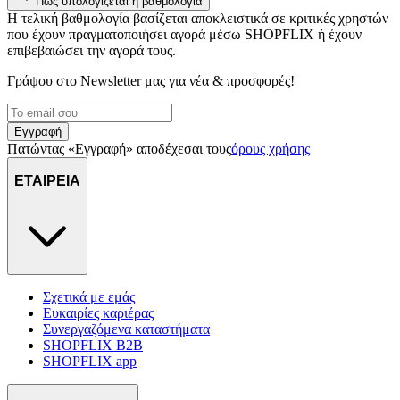
Πώς υπολογίζεται η βαθμολογία
διαφημίσεων και περιεχομένου, τις μετρήσεις σχετικά με
Η τελική βαθμολογία βασίζεται αποκλειστικά σε κριτικές χρηστών
διαφημίσεις και περιεχόμενο, την καλύτερη εικόνα του κοινού
που έχουν πραγματοποιήσει αγορά μέσω SHOPFLIX ή έχουν
μας και την ανάπτυξη προϊόντων. Επίσης, κοινοποιούμε
επιβεβαιώσει την αγορά τους.
πληροφορίες σχετικά με την από μέρους σας χρήση της
Γράψου στο Νewsletter μας για νέα & προσφορές!
τοποθεσίας μας στους συνεργάτες μέσων κοινωνικής
δικτύωσης, διαφημίσεων και ανάλυσης.
Εγγραφή
Πατώντας «Εγγραφή» αποδέχεσαι τους
όρους χρήσης
ΕΤΑΙΡΕΙΑ
Σχετικά με εμάς
Ευκαιρίες καριέρας
Συνεργαζόμενα καταστήματα
SHOPFLIX B2B
SHOPFLIX app