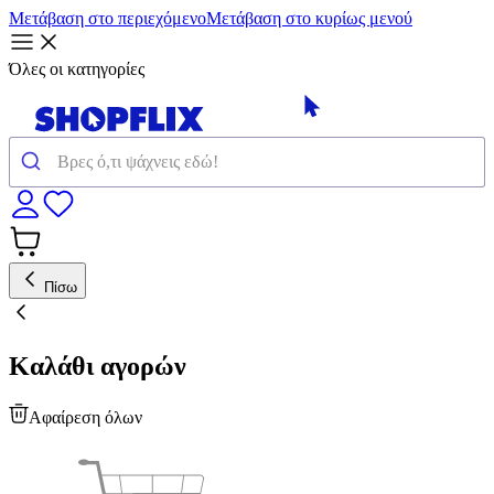
Μετάβαση στο περιεχόμενο
Μετάβαση στο κυρίως μενού
Όλες οι κατηγορίες
Πίσω
Καλάθι αγορών
Αφαίρεση όλων