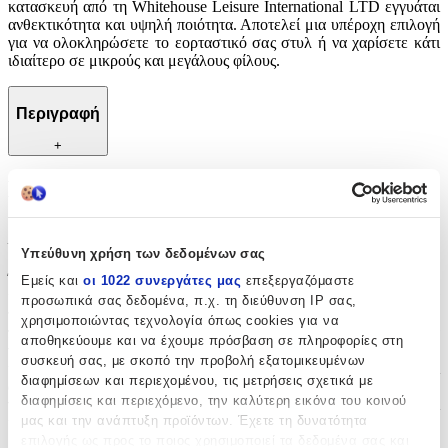
κατασκευή από τη Whitehouse Leisure International LTD εγγυάται
ανθεκτικότητα και υψηλή ποιότητα. Αποτελεί μια υπέροχη επιλογή
για να ολοκληρώσετε το εορταστικό σας στυλ ή να χαρίσετε κάτι
ιδιαίτερο σε μικρούς και μεγάλους φίλους.
Περιγραφή
+
Περιγραφή
Με λίγα λόγια...
Υπεύθυνη χρήση των δεδομένων σας
Ένα μοναδικό και χαριτωμένο μπρελόκ σε σχήμα κολοκύθας,
Εμείς και
οι 1022 συνεργάτες μας
επεξεργαζόμαστε
ιδανικό για τη διακόσμηση των κλειδιών ή της τσάντας σας, ειδικά
προσωπικά σας δεδομένα, π.χ. τη διεύθυνση IP σας,
τη spooky περίοδο του Halloween. Το λούτρινο αυτό αξεσουάρ
χρησιμοποιώντας τεχνολογία όπως cookies για να
προσφέρει απαλή υφή και παιχνιδιάρικη διάθεση, φέρνοντας μια
αποθηκεύουμε και να έχουμε πρόσβαση σε πληροφορίες στη
νότα διασκέδασης στην καθημερινότητά σας. Η προσεγμένη
συσκευή σας, με σκοπό την προβολή εξατομικευμένων
κατασκευή από τη Whitehouse Leisure International LTD εγγυάται
διαφημίσεων και περιεχομένου, τις μετρήσεις σχετικά με
ανθεκτικότητα και υψηλή ποιότητα. Αποτελεί μια υπέροχη επιλογή
διαφημίσεις και περιεχόμενο, την καλύτερη εικόνα του κοινού
για να ολοκληρώσετε το εορταστικό σας στυλ ή να χαρίσετε κάτι
μας και την ανάπτυξη προϊόντων. Έχετε τη δυνατότητα
ιδιαίτερο σε μικρούς και μεγάλους φίλους.
επιλογής ως προς το ποιος χρησιμοποιεί τα δεδομένα σας και