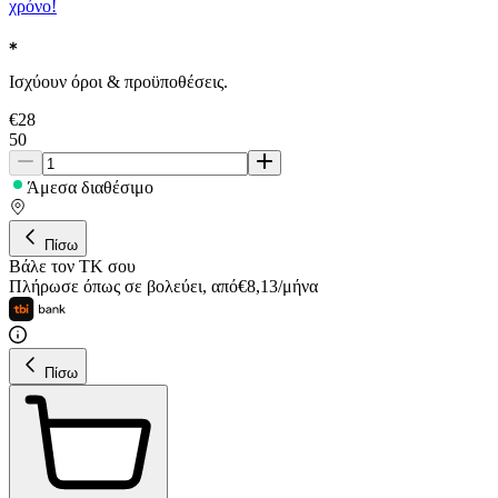
χρόνο!
Ισχύουν όροι & προϋποθέσεις.
€
28
50
Άμεσα διαθέσιμο
Πίσω
Βάλε τον ΤΚ σου
Πλήρωσε όπως σε βολεύει
,
από
€
8,13
/
μήνα
Πίσω