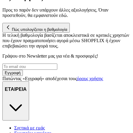
για να αποθηκεύουμε και να έχουμε πρόσβαση σε πληροφορίες
Προς το παρόν δεν υπάρχουν άλλες αξιολογήσεις. Όταν
στη συσκευή σας, με σκοπό την προβολή εξατομικευμένων
προστεθούν, θα εμφανιστούν εδώ.
διαφημίσεων και περιεχομένου, τις μετρήσεις σχετικά με
διαφημίσεις και περιεχόμενο, την καλύτερη εικόνα του κοινού
Πώς υπολογίζεται η βαθμολογία
μας και την ανάπτυξη προϊόντων. Επίσης, κοινοποιούμε
Η τελική βαθμολογία βασίζεται αποκλειστικά σε κριτικές χρηστών
πληροφορίες σχετικά με την από μέρους σας χρήση της
που έχουν πραγματοποιήσει αγορά μέσω SHOPFLIX ή έχουν
τοποθεσίας μας στους συνεργάτες μέσων κοινωνικής
επιβεβαιώσει την αγορά τους.
δικτύωσης, διαφημίσεων και ανάλυσης.
Γράψου στο Νewsletter μας για νέα & προσφορές!
Εγγραφή
Πατώντας «Εγγραφή» αποδέχεσαι τους
όρους χρήσης
ΕΤΑΙΡΕΙΑ
Σχετικά με εμάς