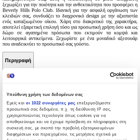
ξεχωρίζει για την ποιότητα και την ανθεκτικότητα που προσφέρει η
Beverly Hills Polo Club. Ιδανική για την ασφαλή οργάνωση των
κλειδιών σας, συνδυάζει το διαχρονικό design με την αξιοπιστία
ενός καταξιωμένου οίκου. Χάρη στο διακριτικό της χαρακτήρα,
αποτελεί εξαιρετική επιλογή τόσο για προσωπική χρήση όσο και ως
δώρο σε αγαπημένα πρόσωπα που εκτιμούν τα κομψά και
λειτουργικά αντικείμενα. Ξεχωρίστε με ένα μοναδικό αξεσουάρ
που αναδεικνύει το προσωπικό σας γούστο.
Περιγραφή
+
Περιγραφή
Υπεύθυνη χρήση των δεδομένων σας
Με λίγα λόγια...
Εμείς και
οι 1022 συνεργάτες μας
επεξεργαζόμαστε
προσωπικά σας δεδομένα, π.χ. τη διεύθυνση IP σας,
Ένα κομψό αξεσουάρ που προσδίδει στυλ και πρακτικότητα στην
χρησιμοποιώντας τεχνολογία όπως cookies για να
καθημερινότητά σας, αυτή η κλειδοθήκη σε μπλε απόχρωση
αποθηκεύουμε και να έχουμε πρόσβαση σε πληροφορίες στη
ξεχωρίζει για την ποιότητα και την ανθεκτικότητα που προσφέρει η
συσκευή σας, με σκοπό την προβολή εξατομικευμένων
Beverly Hills Polo Club. Ιδανική για την ασφαλή οργάνωση των
διαφημίσεων και περιεχομένου, τις μετρήσεις σχετικά με
κλειδιών σας, συνδυάζει το διαχρονικό design με την αξιοπιστία