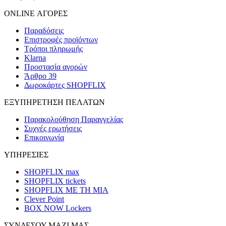
ONLINE ΑΓΟΡΕΣ
Παραδόσεις
Επιστροφές προϊόντων
Τρόποι πληρωμής
Klarna
Προστασία αγορών
Άρθρο 39
Δωροκάρτες SHOPFLIX
ΕΞΥΠΗΡΕΤΗΣΗ ΠΕΛΑΤΩΝ
Παρακολούθηση Παραγγελίας
Συχνές ερωτήσεις
Επικοινωνία
ΥΠΗΡΕΣΙΕΣ
SHOPFLIX max
SHOPFLIX tickets
SHOPFLIX ΜΕ ΤΗ ΜΙΑ
Clever Point
BOX NOW Lockers
ΣΥΝΔΕΣΟΥ ΜΑΖΙ ΜΑΣ