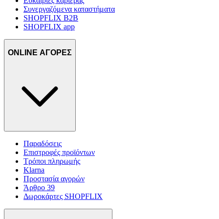
Ευκαιρίες καριέρας
Συνεργαζόμενα καταστήματα
SHOPFLIX B2B
SHOPFLIX app
ONLINE ΑΓΟΡΕΣ
Παραδόσεις
Επιστροφές προϊόντων
Τρόποι πληρωμής
Klarna
Προστασία αγορών
Άρθρο 39
Δωροκάρτες SHOPFLIX