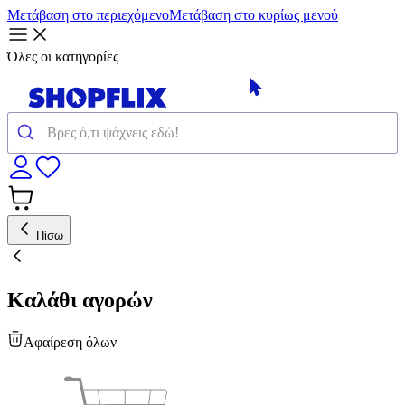
Μετάβαση στο περιεχόμενο
Μετάβαση στο κυρίως μενού
Όλες οι κατηγορίες
Πίσω
Καλάθι αγορών
Αφαίρεση όλων