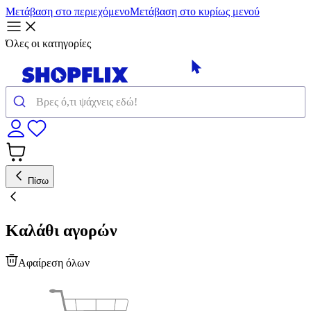
Μετάβαση στο περιεχόμενο
Μετάβαση στο κυρίως μενού
Όλες οι κατηγορίες
Πίσω
Καλάθι αγορών
Αφαίρεση όλων