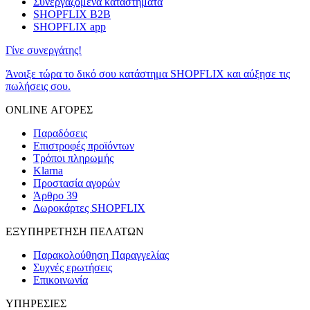
Συνεργαζόμενα καταστήματα
SHOPFLIX B2B
SHOPFLIX app
Γίνε συνεργάτης!
Άνοιξε τώρα το δικό σου κατάστημα SHOPFLIX και αύξησε τις
πωλήσεις σου.
ONLINE ΑΓΟΡΕΣ
Παραδόσεις
Επιστροφές προϊόντων
Τρόποι πληρωμής
Klarna
Προστασία αγορών
Άρθρο 39
Δωροκάρτες SHOPFLIX
ΕΞΥΠΗΡΕΤΗΣΗ ΠΕΛΑΤΩΝ
Παρακολούθηση Παραγγελίας
Συχνές ερωτήσεις
Επικοινωνία
ΥΠΗΡΕΣΙΕΣ