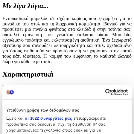
Με λίγα λόγια...
Εντυπωσιακό μπρελόκ σε σχήμα καρδιάς που ξεχωρίζει για το
μοναδικό του στυλ και τη διαχρονική κομψότητα. Ιδανικό για να
προσθέσει μια πινελιά φινέτσας στα κλειδιά ή στην τσάντα σας,
αποτελεί έμπνευση του γνωστού ιταλικού οίκου Morellato,
εγγυώμενο ποιότητα και εκλεπτυσμένη αισθητική. Ένα ξεχωριστό
αξεσουάρ που συνδυάζει λειτουργικότητα και στυλ, σχεδιασμένο
για όσους επιθυμούν να προσφέρουν ή να χαρίσουν στον εαυτό
τους κάτι ιδιαίτερο. Η κομψή του εμφάνιση το καθιστά ιδανικό
δώρο για κάθε περίσταση.
Χαρακτηριστικά
Κατασκευαστής
:
Morellato
Υπεύθυνη χρήση των δεδομένων σας
Χαρακτηριστικά
Εμείς και
οι 1022 συνεργάτες μας
επεξεργαζόμαστε
+
προσωπικά σας δεδομένα, π.χ. τη διεύθυνση IP σας,
χρησιμοποιώντας τεχνολογία όπως cookies για να