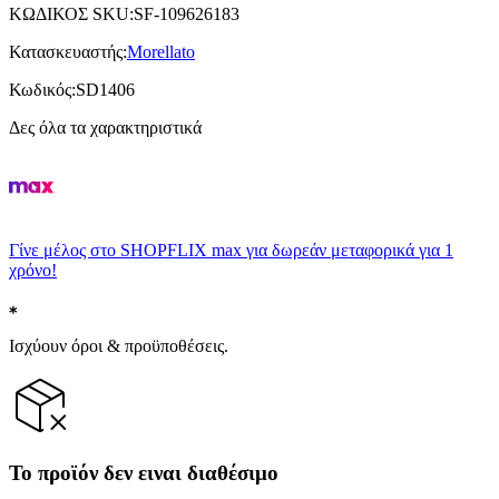
ΚΩΔΙΚΟΣ SKU
:
SF-109626183
Κατασκευαστής
:
Morellato
Κωδικός
:
SD1406
Δες όλα τα χαρακτηριστικά
Γίνε μέλος στο SHOPFLIX max για δωρεάν μεταφορικά για 1
χρόνο!
Ισχύουν όροι & προϋποθέσεις.
Το προϊόν δεν ειναι διαθέσιμο