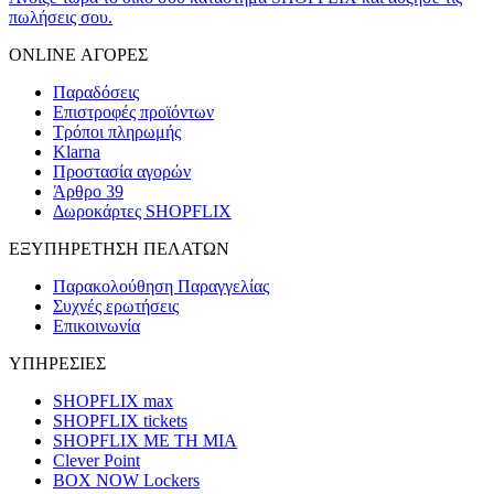
πωλήσεις σου.
ONLINE ΑΓΟΡΕΣ
Παραδόσεις
Επιστροφές προϊόντων
Τρόποι πληρωμής
Klarna
Προστασία αγορών
Άρθρο 39
Δωροκάρτες SHOPFLIX
ΕΞΥΠΗΡΕΤΗΣΗ ΠΕΛΑΤΩΝ
Παρακολούθηση Παραγγελίας
Συχνές ερωτήσεις
Επικοινωνία
ΥΠΗΡΕΣΙΕΣ
SHOPFLIX max
SHOPFLIX tickets
SHOPFLIX ΜΕ ΤΗ ΜΙΑ
Clever Point
BOX NOW Lockers