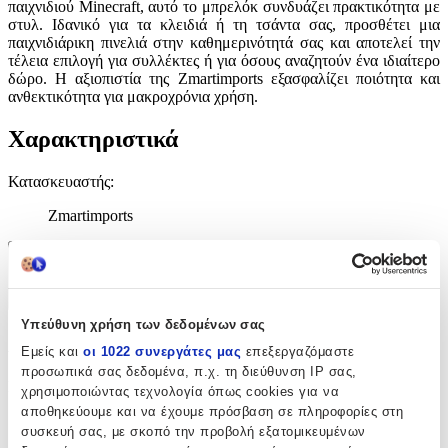
παιχνιδιού Minecraft, αυτό το μπρελόκ συνδυάζει πρακτικότητα με
στυλ. Ιδανικό για τα κλειδιά ή τη τσάντα σας, προσθέτει μια
παιχνιδιάρικη πινελιά στην καθημερινότητά σας και αποτελεί την
τέλεια επιλογή για συλλέκτες ή για όσους αναζητούν ένα ιδιαίτερο
δώρο. Η αξιοπιστία της Zmartimports εξασφαλίζει ποιότητα και
ανθεκτικότητα για μακροχρόνια χρήση.
Χαρακτηριστικά
Κατασκευαστής
:
Zmartimports
Χαρακτηριστικά
+
Υπεύθυνη χρήση των δεδομένων σας
Χαρακτηριστικά
Εμείς και
οι 1022 συνεργάτες μας
επεξεργαζόμαστε
προσωπικά σας δεδομένα, π.χ. τη διεύθυνση IP σας,
Κατασκευαστής
:
χρησιμοποιώντας τεχνολογία όπως cookies για να
αποθηκεύουμε και να έχουμε πρόσβαση σε πληροφορίες στη
Zmartimports
συσκευή σας, με σκοπό την προβολή εξατομικευμένων