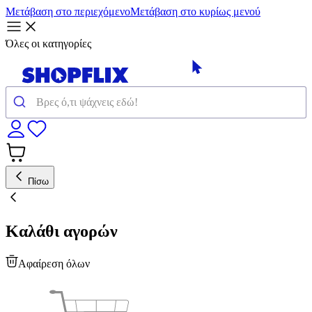
Μετάβαση στο περιεχόμενο
Μετάβαση στο κυρίως μενού
Όλες οι κατηγορίες
Πίσω
Καλάθι αγορών
Αφαίρεση όλων