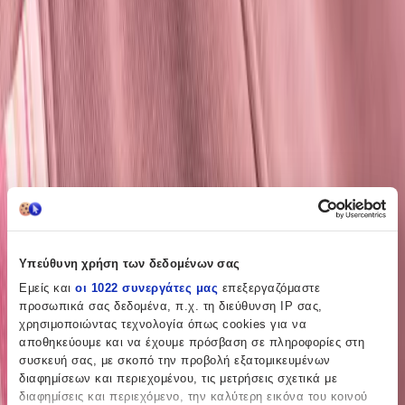
ελευθερία κινήσεων, ώστε το παιδί να παραμένει άνετο και
προστατευμένο τις κρύες μέρες του χειμώνα.
Χαρακτηριστικά
Κατασκευαστής
:
Funky
Με Πανωφόρι
:
Όχι
Φύλο
:
Κορίτσι
Υπεύθυνη χρήση των δεδομένων σας
Χρώμα
:
Εμείς και
οι 1022 συνεργάτες μας
επεξεργαζόμαστε
προσωπικά σας δεδομένα, π.χ. τη διεύθυνση IP σας,
Ροζ
χρησιμοποιώντας τεχνολογία όπως cookies για να
αποθηκεύουμε και να έχουμε πρόσβαση σε πληροφορίες στη
Έξτρα Χαρακτηριστικά
συσκευή σας, με σκοπό την προβολή εξατομικευμένων
διαφημίσεων και περιεχομένου, τις μετρήσεις σχετικά με
Εποχή
:
διαφημίσεις και περιεχόμενο, την καλύτερη εικόνα του κοινού