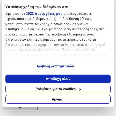
των anime μαζί τους.
Υπεύθυνη χρήση των δεδομένων σας
Χαρακτηριστικά
Εμείς και
οι 1022 συνεργάτες μας
επεξεργαζόμαστε
προσωπικά σας δεδομένα, π.χ. τη διεύθυνση IP σας,
Τύπος
:
χρησιμοποιώντας τεχνολογία όπως cookies για να
αποθηκεύουμε και να έχουμε πρόσβαση σε πληροφορίες στη
Μπρελόκ
συσκευή σας, με σκοπό την προβολή εξατομικευμένων
διαφημίσεων και περιεχομένου, τις μετρήσεις σχετικά με
με Led
:
διαφημίσεις και περιεχόμενο, την καλύτερη εικόνα του κοινού
μας και την ανάπτυξη προϊόντων. Έχετε τη δυνατότητα
Όχι
επιλογής ως προς το ποιος χρησιμοποιεί τα δεδομένα σας και
Χειροποίητο
:
για ποιους σκοπούς.
Προβολή λεπτομερειών
Όχι
Εάν μας επιτρέπετε, θα θέλαμε επίσης:
Κατασκευαστής
:
Να συλλέξουμε πληροφορίες σχετικά με τη γεωγραφική
Αποδοχή όλων
σας τοποθεσία, οι οποίες μπορεί να είναι ακριβείς σε
Abysse
απόσταση μερικών μέτρων
Ρυθμίσεις για τα cookies
Να αναγνωρίσουμε τη συσκευή σας σαρώνοντας ενεργά
για συγκεκριμένα χαρακτηριστικά (δακτυλικό αποτύπωμα)
Χαρακτηριστικά
Άρνηση
Μάθετε περισσότερα σχετικά με τον τρόπο επεξεργασίας των
+
προσωπικών σας δεδομένων και καθορίστε τις προτιμήσεις σας
στην
ενότητα “Λεπτομέρειες”
. Μπορείτε να αλλάξετε ή να