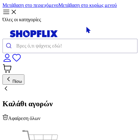
Μετάβαση στο περιεχόμενο
Μετάβαση στο κυρίως μενού
Όλες οι κατηγορίες
Πίσω
Καλάθι αγορών
Αφαίρεση όλων