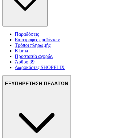
Παραδόσεις
Επιστροφές προϊόντων
Τρόποι πληρωμής
Klarna
Προστασία αγορών
Άρθρο 39
Δωροκάρτες SHOPFLIX
ΕΞΥΠΗΡΕΤΗΣΗ ΠΕΛΑΤΩΝ