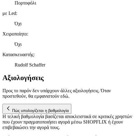
Πορτοφόλι
μας και την ανάπτυξη προϊόντων. Επίσης, κοινοποιούμε
πληροφορίες σχετικά με την από μέρους σας χρήση της
με Led
:
τοποθεσίας μας στους συνεργάτες μέσων κοινωνικής
Όχι
δικτύωσης, διαφημίσεων και ανάλυσης.
Χειροποίητο
:
Όχι
Κατασκευαστής
:
Rudolf Schaffer
Αξιολογήσεις
Προς το παρόν δεν υπάρχουν άλλες αξιολογήσεις. Όταν
προστεθούν, θα εμφανιστούν εδώ.
Πώς υπολογίζεται η βαθμολογία
Η τελική βαθμολογία βασίζεται αποκλειστικά σε κριτικές χρηστών
που έχουν πραγματοποιήσει αγορά μέσω SHOPFLIX ή έχουν
επιβεβαιώσει την αγορά τους.