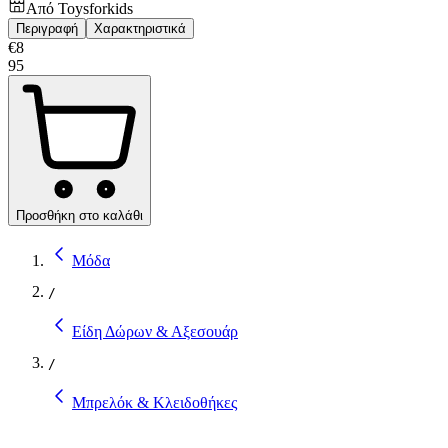
Από
Toysforkids
Περιγραφή
Χαρακτηριστικά
€
8
95
Προσθήκη στο καλάθι
Μόδα
/
Είδη Δώρων & Αξεσουάρ
/
Μπρελόκ & Κλειδοθήκες