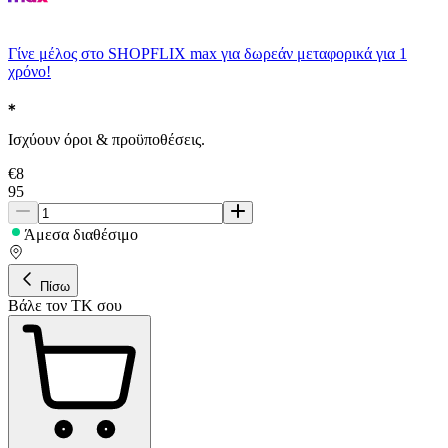
Γίνε μέλος στο SHOPFLIX max για δωρεάν μεταφορικά για 1
χρόνο!
Ισχύουν όροι & προϋποθέσεις.
€
8
95
Άμεσα διαθέσιμο
Πίσω
Βάλε τον ΤΚ σου