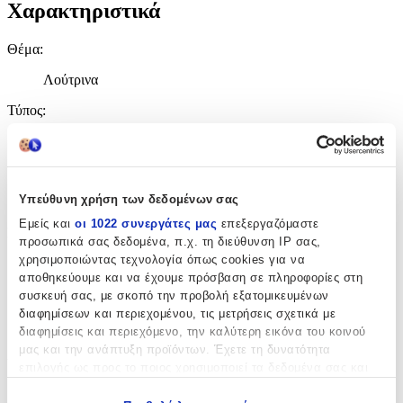
Χαρακτηριστικά
Θέμα
:
Λούτρινα
Τύπος
:
Μπρελόκ
Υλικό
:
Υπεύθυνη χρήση των δεδομένων σας
Υφασμάτινο
Εμείς και
οι 1022 συνεργάτες μας
επεξεργαζόμαστε
Είδος
:
προσωπικά σας δεδομένα, π.χ. τη διεύθυνση IP σας,
χρησιμοποιώντας τεχνολογία όπως cookies για να
Πορτοφόλι
αποθηκεύουμε και να έχουμε πρόσβαση σε πληροφορίες στη
με Led
:
συσκευή σας, με σκοπό την προβολή εξατομικευμένων
διαφημίσεων και περιεχομένου, τις μετρήσεις σχετικά με
Όχι
διαφημίσεις και περιεχόμενο, την καλύτερη εικόνα του κοινού
μας και την ανάπτυξη προϊόντων. Έχετε τη δυνατότητα
Χειροποίητο
:
επιλογής ως προς το ποιος χρησιμοποιεί τα δεδομένα σας και
Όχι
για ποιους σκοπούς.