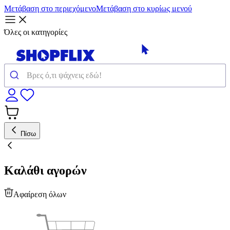
Μετάβαση στο περιεχόμενο
Μετάβαση στο κυρίως μενού
Όλες οι κατηγορίες
Πίσω
Καλάθι αγορών
Αφαίρεση όλων