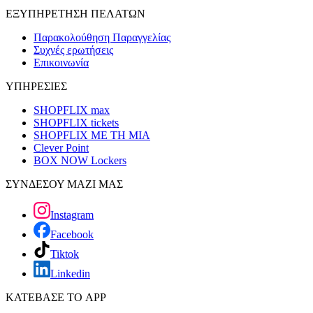
ΕΞΥΠΗΡΕΤΗΣΗ ΠΕΛΑΤΩΝ
Παρακολούθηση Παραγγελίας
Συχνές ερωτήσεις
Επικοινωνία
ΥΠΗΡΕΣΙΕΣ
SHOPFLIX max
SHOPFLIX tickets
SHOPFLIX ΜΕ ΤΗ ΜΙΑ
Clever Point
BOX NOW Lockers
ΣΥΝΔΕΣΟΥ ΜΑΖΙ ΜΑΣ
Instagram
Facebook
Tiktok
Linkedin
ΚΑΤΕΒΑΣΕ ΤΟ APP