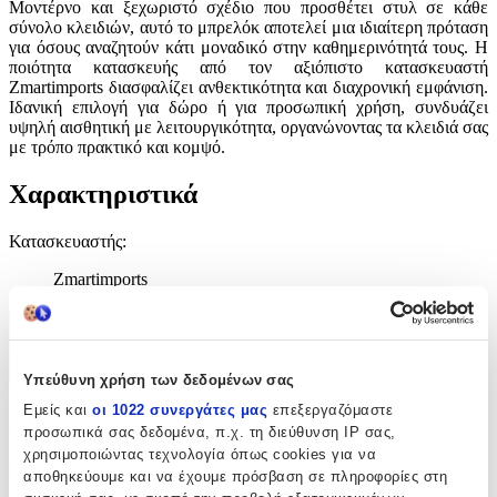
Μοντέρνο και ξεχωριστό σχέδιο που προσθέτει στυλ σε κάθε
σύνολο κλειδιών, αυτό το μπρελόκ αποτελεί μια ιδιαίτερη πρόταση
για όσους αναζητούν κάτι μοναδικό στην καθημερινότητά τους. Η
ποιότητα κατασκευής από τον αξιόπιστο κατασκευαστή
Zmartimports διασφαλίζει ανθεκτικότητα και διαχρονική εμφάνιση.
Ιδανική επιλογή για δώρο ή για προσωπική χρήση, συνδυάζει
υψηλή αισθητική με λειτουργικότητα, οργανώνοντας τα κλειδιά σας
με τρόπο πρακτικό και κομψό.
Χαρακτηριστικά
Κατασκευαστής
:
Zmartimports
Χαρακτηριστικά
+
Υπεύθυνη χρήση των δεδομένων σας
Εμείς και
οι 1022 συνεργάτες μας
επεξεργαζόμαστε
Χαρακτηριστικά
προσωπικά σας δεδομένα, π.χ. τη διεύθυνση IP σας,
χρησιμοποιώντας τεχνολογία όπως cookies για να
Κατασκευαστής
:
αποθηκεύουμε και να έχουμε πρόσβαση σε πληροφορίες στη