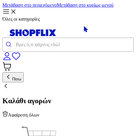
Μετάβαση στο περιεχόμενο
Μετάβαση στο κυρίως μενού
Όλες οι κατηγορίες
Πίσω
Καλάθι αγορών
Αφαίρεση όλων