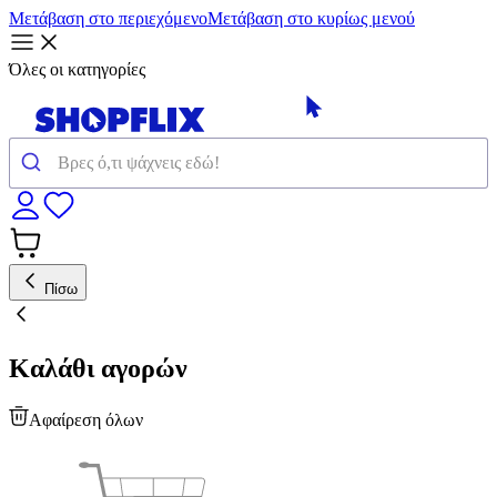
Μετάβαση στο περιεχόμενο
Μετάβαση στο κυρίως μενού
Όλες οι κατηγορίες
Πίσω
Καλάθι αγορών
Αφαίρεση όλων