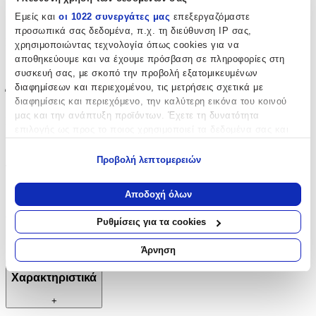
Εμείς και
οι 1022 συνεργάτες μας
επεξεργαζόμαστε
Ναι
προσωπικά σας δεδομένα, π.χ. τη διεύθυνση IP σας,
Σετ
:
χρησιμοποιώντας τεχνολογία όπως cookies για να
αποθηκεύουμε και να έχουμε πρόσβαση σε πληροφορίες στη
Όχι
συσκευή σας, με σκοπό την προβολή εξατομικευμένων
διαφημίσεων και περιεχομένου, τις μετρήσεις σχετικά με
Έξτρα Χαρακτηριστικά
διαφημίσεις και περιεχόμενο, την καλύτερη εικόνα του κοινού
μας και την ανάπτυξη προϊόντων. Έχετε τη δυνατότητα
Νυφικά
:
επιλογής ως προς το ποιος χρησιμοποιεί τα δεδομένα σας και
για ποιους σκοπούς.
Όχι
Προβολή λεπτομερειών
Τύπος
:
Εάν μας επιτρέπετε, θα θέλαμε επίσης:
Να συλλέξουμε πληροφορίες σχετικά με τη γεωγραφική
Κρεμαστά
Αποδοχή όλων
σας τοποθεσία, οι οποίες μπορεί να είναι ακριβείς σε
Clip
:
απόσταση μερικών μέτρων
Ρυθμίσεις για τα cookies
Να αναγνωρίσουμε τη συσκευή σας σαρώνοντας ενεργά
Όχι
για συγκεκριμένα χαρακτηριστικά (δακτυλικό αποτύπωμα)
Άρνηση
Μάθετε περισσότερα σχετικά με τον τρόπο επεξεργασίας των
προσωπικών σας δεδομένων και καθορίστε τις προτιμήσεις σας
Χαρακτηριστικά
στην
ενότητα “Λεπτομέρειες”
. Μπορείτε να αλλάξετε ή να
+
ανακαλέσετε τη συγκατάθεσή σας ανά πάσα στιγμή από τη