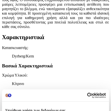
μαύρες λεπτομέρειες προσφέρει μια εντυπωσιακή αντίθεση που
μαγνητίζει το βλέμμα, ενώ ταυτόχρονα εξασφαλίζει ανθεκτικότητα
και κομψότητα. Η προσεγμένη κατασκευή τους τα καθιστά ιδανική
επιλογή για καθημερινή χρήση αλλά και για πιο ιδιαίτερες
περιστάσεις, προσθέτοντας μια πινελιά πολυτέλειας και στυλ σε
κάθε σας σύνολο.
Χαρακτηριστικά
Κατασκευαστής
:
Dyrberg/Kern
Βασικά Χαρακτηριστικά
Χρώμα Υλικού
:
Κίτρινο
Υλικό
:
Ατσάλι
Επιχρυσωμένα
:
Υπεύθυνη χρήση των δεδομένων σας