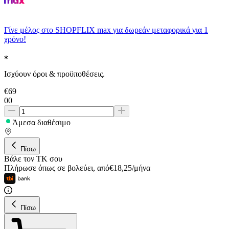
Γίνε μέλος στο SHOPFLIX max για δωρεάν μεταφορικά για 1
χρόνο!
Ισχύουν όροι & προϋποθέσεις.
€
69
00
Άμεσα διαθέσιμο
Πίσω
Βάλε τον ΤΚ σου
Πλήρωσε όπως σε βολεύει
,
από
€
18,25
/
μήνα
Πίσω