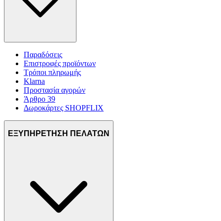
Παραδόσεις
Επιστροφές προϊόντων
Τρόποι πληρωμής
Klarna
Προστασία αγορών
Άρθρο 39
Δωροκάρτες SHOPFLIX
ΕΞΥΠΗΡΕΤΗΣΗ ΠΕΛΑΤΩΝ