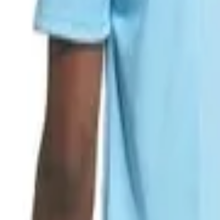
ινό 2τμχ Brcyan/white