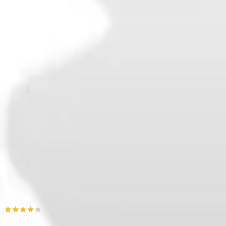
Άμεσα διαθέσιμο
Πίσω
Βάλε τον ΤΚ σου
Πλήρωσε όπως σε βολεύει
,
από
€
9,73
/
μήνα
Πίσω
Προσθήκη στο καλάθι
Αγορά από
ProteinStar