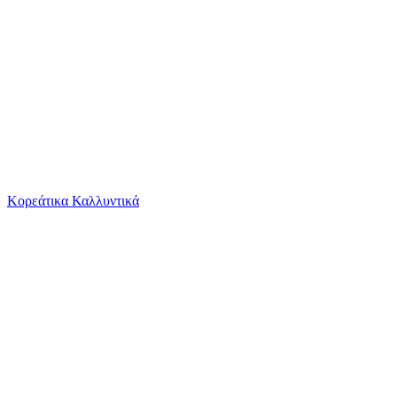
Το καλάθι είναι άδειο
Όλες οι κατηγορίες
Κορεάτικα Καλλυντικά
Ψάχνεις για δροσιά;
Παιδικό Σετ με Σορτς Καλοκαιρινό 2τμχ Brcyan/...