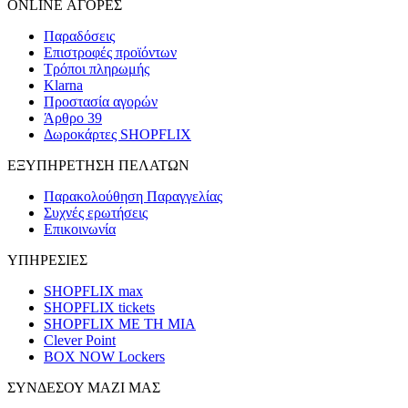
ONLINE ΑΓΟΡΕΣ
Παραδόσεις
Επιστροφές προϊόντων
Τρόποι πληρωμής
Klarna
Προστασία αγορών
Άρθρο 39
Δωροκάρτες SHOPFLIX
ΕΞΥΠΗΡΕΤΗΣΗ ΠΕΛΑΤΩΝ
Παρακολούθηση Παραγγελίας
Συχνές ερωτήσεις
Επικοινωνία
ΥΠΗΡΕΣΙΕΣ
SHOPFLIX max
SHOPFLIX tickets
SHOPFLIX ΜΕ ΤΗ ΜΙΑ
Clever Point
BOX NOW Lockers
ΣΥΝΔΕΣΟΥ ΜΑΖΙ ΜΑΣ