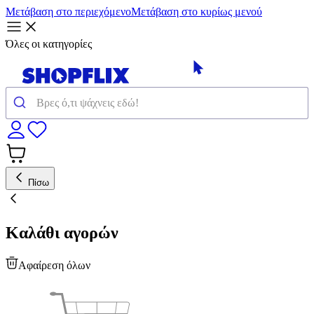
Μετάβαση στο περιεχόμενο
Μετάβαση στο κυρίως μενού
Όλες οι κατηγορίες
Πίσω
Καλάθι αγορών
Αφαίρεση όλων