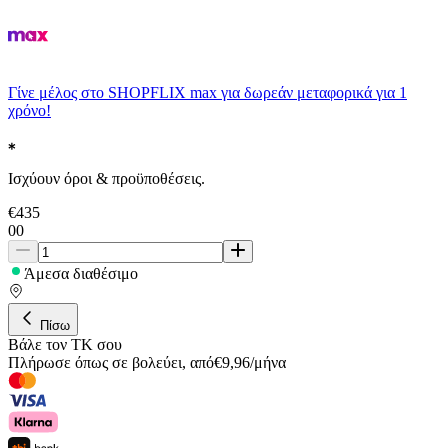
Γίνε μέλος στο SHOPFLIX max για δωρεάν μεταφορικά για 1
χρόνο!
Ισχύουν όροι & προϋποθέσεις.
€
435
00
Άμεσα διαθέσιμο
Πίσω
Βάλε τον ΤΚ σου
Πλήρωσε όπως σε βολεύει
,
από
€
9,96
/
μήνα