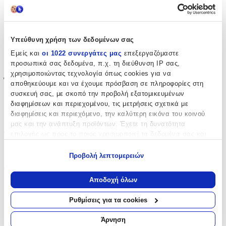
Επιχρυσωμένα
:
Ναι
Υπεύθυνη χρήση των δεδομένων σας
Σετ
:
Εμείς και
οι 1022 συνεργάτες μας
επεξεργαζόμαστε
Όχι
προσωπικά σας δεδομένα, π.χ. τη διεύθυνση IP σας,
χρησιμοποιώντας τεχνολογία όπως cookies για να
Έξτρα Χαρακτηριστικά
αποθηκεύουμε και να έχουμε πρόσβαση σε πληροφορίες στη
συσκευή σας, με σκοπό την προβολή εξατομικευμένων
Νυφικά
:
διαφημίσεων και περιεχομένου, τις μετρήσεις σχετικά με
διαφημίσεις και περιεχόμενο, την καλύτερη εικόνα του κοινού
Όχι
μας και την ανάπτυξη προϊόντων. Έχετε τη δυνατότητα
επιλογής ως προς το ποιος χρησιμοποιεί τα δεδομένα σας και
Τύπος
:
για ποιους σκοπούς.
Κρεμαστά
Προβολή λεπτομερειών
Εάν μας επιτρέπετε, θα θέλαμε επίσης:
Clip
:
Να συλλέξουμε πληροφορίες σχετικά με τη γεωγραφική
Αποδοχή όλων
Όχι
σας τοποθεσία, οι οποίες μπορεί να είναι ακριβείς σε
απόσταση μερικών μέτρων
Ρυθμίσεις για τα cookies
Είδος Πέτρας
:
Να αναγνωρίσουμε τη συσκευή σας σαρώνοντας ενεργά
για συγκεκριμένα χαρακτηριστικά (δακτυλικό αποτύπωμα)
Πέρλες
Άρνηση