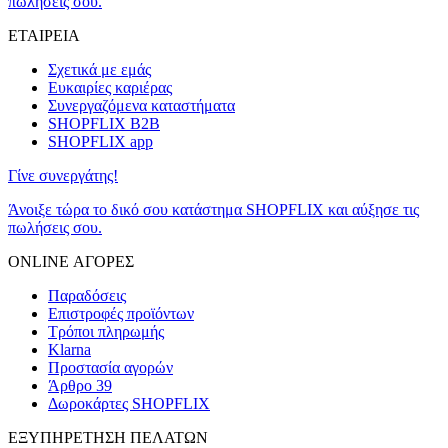
πωλήσεις σου.
ΕΤΑΙΡΕΙΑ
Σχετικά με εμάς
Ευκαιρίες καριέρας
Συνεργαζόμενα καταστήματα
SHOPFLIX B2B
SHOPFLIX app
Γίνε συνεργάτης!
Άνοιξε τώρα το δικό σου κατάστημα SHOPFLIX και αύξησε τις
πωλήσεις σου.
ONLINE ΑΓΟΡΕΣ
Παραδόσεις
Επιστροφές προϊόντων
Τρόποι πληρωμής
Klarna
Προστασία αγορών
Άρθρο 39
Δωροκάρτες SHOPFLIX
ΕΞΥΠΗΡΕΤΗΣΗ ΠΕΛΑΤΩΝ