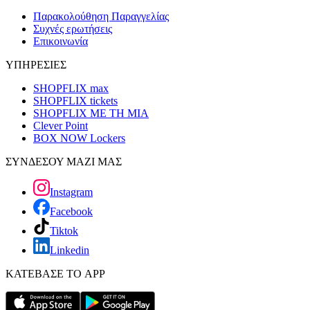
Παρακολούθηση Παραγγελίας
Συχνές ερωτήσεις
Επικοινωνία
ΥΠΗΡΕΣΙΕΣ
SHOPFLIX max
SHOPFLIX tickets
SHOPFLIX ΜΕ ΤΗ ΜΙΑ
Clever Point
BOX NOW Lockers
ΣΥΝΔΕΣΟΥ ΜΑΖΙ ΜΑΣ
Instagram
Facebook
Tiktok
Linkedin
ΚΑΤΕΒΑΣΕ ΤΟ APP