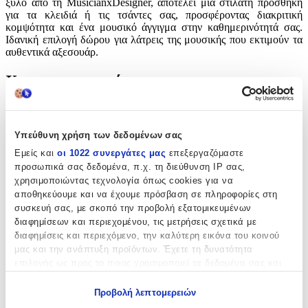
ξύλο από τη MusicianxDesigner, αποτελεί μια στιλάτη προσθήκη
για τα κλειδιά ή τις τσάντες σας, προσφέροντας διακριτική
κομψότητα και ένα μουσικό άγγιγμα στην καθημερινότητά σας.
Ιδανική επιλογή δώρου για λάτρεις της μουσικής που εκτιμούν τα
αυθεντικά αξεσουάρ.
Χαρακτηριστικά
Θέμα
:
Music Lovers
Υπεύθυνη χρήση των δεδομένων σας
Εμείς και
οι 1022 συνεργάτες μας
επεξεργαζόμαστε
Τύπος
:
προσωπικά σας δεδομένα, π.χ. τη διεύθυνση IP σας,
Μπρελόκ
χρησιμοποιώντας τεχνολογία όπως cookies για να
αποθηκεύουμε και να έχουμε πρόσβαση σε πληροφορίες στη
Υλικό
:
συσκευή σας, με σκοπό την προβολή εξατομικευμένων
διαφημίσεων και περιεχομένου, τις μετρήσεις σχετικά με
Ξύλινο
διαφημίσεις και περιεχόμενο, την καλύτερη εικόνα του κοινού
μας και την ανάπτυξη προϊόντων. Έχετε τη δυνατότητα
με Led
:
επιλογής ως προς το ποιος χρησιμοποιεί τα δεδομένα σας και
Όχι
για ποιους σκοπούς.
Προβολή λεπτομερειών
Χειροποίητο
:
Εάν μας επιτρέπετε, θα θέλαμε επίσης: