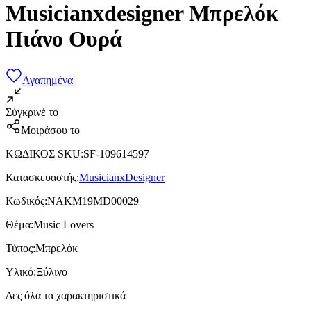
Musicianxdesigner Μπρελόκ
Πιάνο Oυρά
Αγαπημένα
Σύγκρινέ το
Μοιράσου το
ΚΩΔΙΚΟΣ SKU
:
SF-109614597
Κατασκευαστής
:
MusicianxDesigner
Κωδικός
:
NAKM19MD00029
Θέμα
:
Music Lovers
Τύπος
:
Μπρελόκ
Υλικό
:
Ξύλινο
Δες όλα τα χαρακτηριστικά