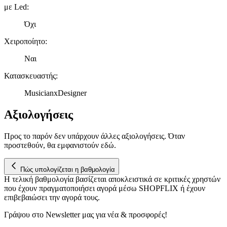
με Led
:
πληροφορίες σχετικά με την από μέρους σας χρήση της
τοποθεσίας μας στους συνεργάτες μέσων κοινωνικής
Όχι
δικτύωσης, διαφημίσεων και ανάλυσης.
Χειροποίητο
:
Ναι
Κατασκευαστής
:
MusicianxDesigner
Αξιολογήσεις
Προς το παρόν δεν υπάρχουν άλλες αξιολογήσεις. Όταν
προστεθούν, θα εμφανιστούν εδώ.
Πώς υπολογίζεται η βαθμολογία
Η τελική βαθμολογία βασίζεται αποκλειστικά σε κριτικές χρηστών
που έχουν πραγματοποιήσει αγορά μέσω SHOPFLIX ή έχουν
επιβεβαιώσει την αγορά τους.
Γράψου στο Νewsletter μας για νέα & προσφορές!