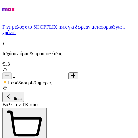
Γίνε μέλος στο SHOPFLIX max για δωρεάν μεταφορικά για 1
χρόνο!
Ισχύουν όροι & προϋποθέσεις.
€
13
75
Παράδοση 4-9 ημέρες
Πίσω
Βάλε τον ΤΚ σου