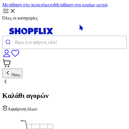
Μετάβαση στο περιεχόμενο
Μετάβαση στο κυρίως μενού
Όλες οι κατηγορίες
Πίσω
Καλάθι αγορών
Αφαίρεση όλων