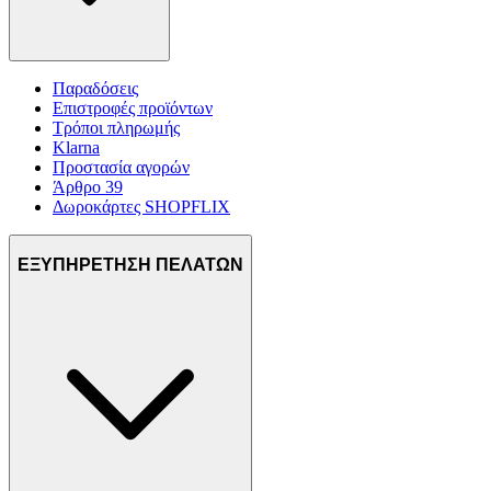
Παραδόσεις
Επιστροφές προϊόντων
Τρόποι πληρωμής
Klarna
Προστασία αγορών
Άρθρο 39
Δωροκάρτες SHOPFLIX
ΕΞΥΠΗΡΕΤΗΣΗ ΠΕΛΑΤΩΝ