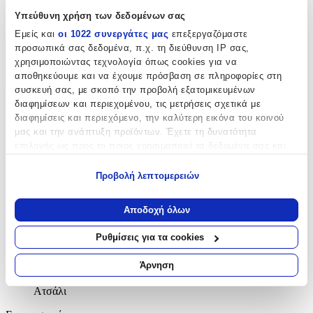
Υπεύθυνη χρήση των δεδομένων σας
Όχι
Εμείς και
οι 1022 συνεργάτες μας
επεξεργαζόμαστε
προσωπικά σας δεδομένα, π.χ. τη διεύθυνση IP σας,
Χαρακτηριστικά
χρησιμοποιώντας τεχνολογία όπως cookies για να
αποθηκεύουμε και να έχουμε πρόσβαση σε πληροφορίες στη
+
συσκευή σας, με σκοπό την προβολή εξατομικευμένων
διαφημίσεων και περιεχομένου, τις μετρήσεις σχετικά με
Χαρακτηριστικά
διαφημίσεις και περιεχόμενο, την καλύτερη εικόνα του κοινού
μας και την ανάπτυξη προϊόντων. Έχετε τη δυνατότητα
Κατασκευαστής
:
επιλογής ως προς το ποιος χρησιμοποιεί τα δεδομένα σας και
για ποιους σκοπούς.
Luca Barra
Προβολή λεπτομερειών
Εάν μας επιτρέπετε, θα θέλαμε επίσης:
Βασικά Χαρακτηριστικά
Να συλλέξουμε πληροφορίες σχετικά με τη γεωγραφική
Αποδοχή όλων
σας τοποθεσία, οι οποίες μπορεί να είναι ακριβείς σε
Χρώμα Υλικού
:
απόσταση μερικών μέτρων
Ρυθμίσεις για τα cookies
Κίτρινο
Να αναγνωρίσουμε τη συσκευή σας σαρώνοντας ενεργά
για συγκεκριμένα χαρακτηριστικά (δακτυλικό αποτύπωμα)
Άρνηση
Υλικό
:
Μάθετε περισσότερα σχετικά με τον τρόπο επεξεργασίας των
προσωπικών σας δεδομένων και καθορίστε τις προτιμήσεις σας
Ατσάλι
στην
ενότητα “Λεπτομέρειες”
. Μπορείτε να αλλάξετε ή να