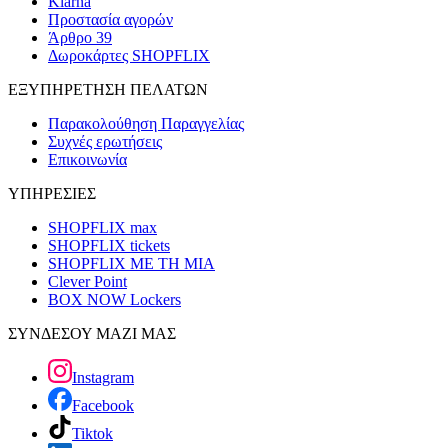
Klarna
Προστασία αγορών
Άρθρο 39
Δωροκάρτες SHOPFLIX
ΕΞΥΠΗΡΕΤΗΣΗ ΠΕΛΑΤΩΝ
Παρακολούθηση Παραγγελίας
Συχνές ερωτήσεις
Επικοινωνία
ΥΠΗΡΕΣΙΕΣ
SHOPFLIX max
SHOPFLIX tickets
SHOPFLIX ΜΕ ΤΗ ΜΙΑ
Clever Point
BOX NOW Lockers
ΣΥΝΔΕΣΟΥ ΜΑΖΙ ΜΑΣ
Instagram
Facebook
Tiktok