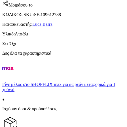
Μοιράσου το
ΚΩΔΙΚΟΣ SKU
:
SF-109612788
Κατασκευαστής
:
Luca Barra
Υλικό
:
Ατσάλι
Σετ
:
Όχι
Δες όλα τα χαρακτηριστικά
Γίνε μέλος στο SHOPFLIX max για δωρεάν μεταφορικά για 1
χρόνο!
Ισχύουν όροι & προϋποθέσεις.