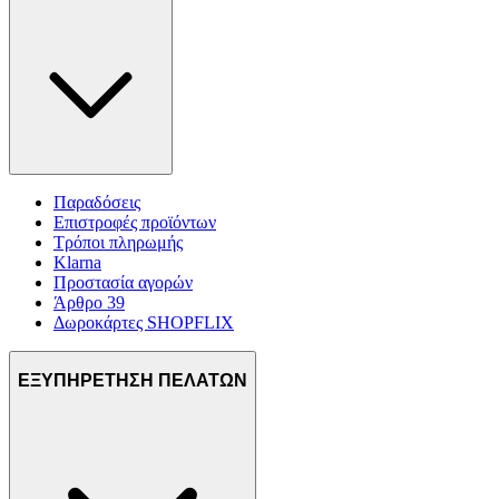
Παραδόσεις
Επιστροφές προϊόντων
Τρόποι πληρωμής
Klarna
Προστασία αγορών
Άρθρο 39
Δωροκάρτες SHOPFLIX
ΕΞΥΠΗΡΕΤΗΣΗ ΠΕΛΑΤΩΝ