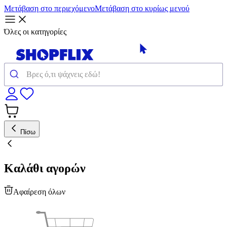
Μετάβαση στο περιεχόμενο
Μετάβαση στο κυρίως μενού
Όλες οι κατηγορίες
Πίσω
Καλάθι αγορών
Αφαίρεση όλων