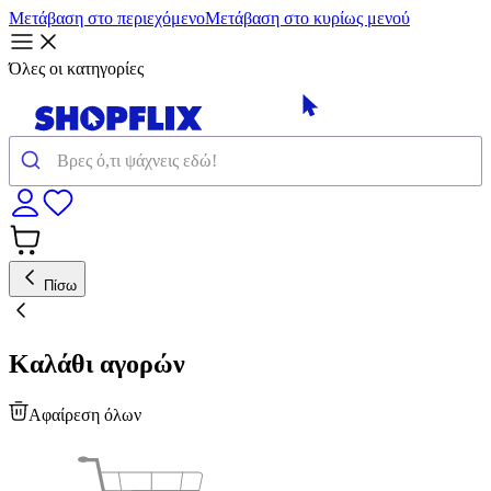
Μετάβαση στο περιεχόμενο
Μετάβαση στο κυρίως μενού
Όλες οι κατηγορίες
Πίσω
Καλάθι αγορών
Αφαίρεση όλων