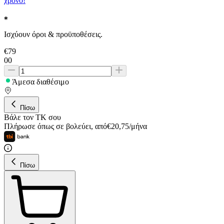
χρόνο!
Ισχύουν όροι & προϋποθέσεις.
€
79
00
Άμεσα διαθέσιμο
Πίσω
Βάλε τον ΤΚ σου
Πλήρωσε όπως σε βολεύει
,
από
€
20,75
/
μήνα
Πίσω