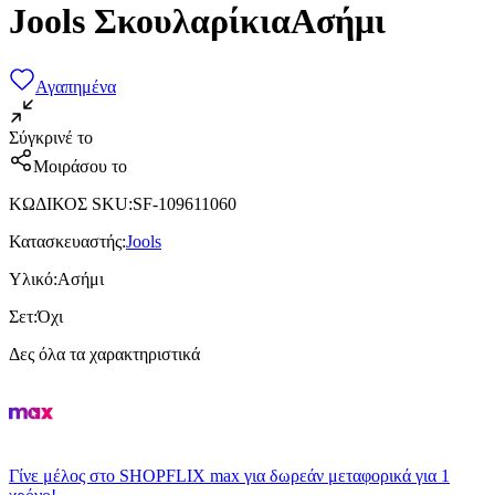
Jools ΣκουλαρίκιαΑσήμι
Αγαπημένα
Σύγκρινέ το
Μοιράσου το
ΚΩΔΙΚΟΣ SKU
:
SF-109611060
Κατασκευαστής
:
Jools
Υλικό
:
Ασήμι
Σετ
:
Όχι
Δες όλα τα χαρακτηριστικά
Γίνε μέλος στο SHOPFLIX max για δωρεάν μεταφορικά για 1