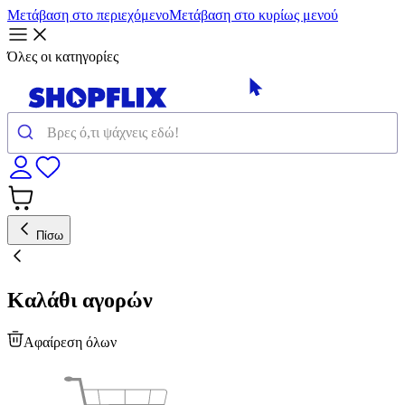
Μετάβαση στο περιεχόμενο
Μετάβαση στο κυρίως μενού
Όλες οι κατηγορίες
Πίσω
Καλάθι αγορών
Αφαίρεση όλων