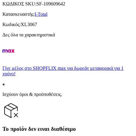
ΚΩΔΙΚΟΣ SKU
:
SF-109609642
Κατασκευαστής
:
I-Total
Κωδικός
:
XL3067
Δες όλα τα χαρακτηριστικά
Γίνε μέλος στο SHOPFLIX max για δωρεάν μεταφορικά για 1
χρόνο!
Ισχύουν όροι & προϋποθέσεις.
Το προϊόν δεν ειναι διαθέσιμο