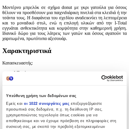
Μοντέρνο μπρελόκ σε σχήμα donut με γκρι γατούλα για όσους
θέλουν να προσθέσουν μια παιχνιδιάρικη πινελιά στα κλειδιά ή την
τσάντα τους. Η διαφάνεια του σχεδίου αναδεικνύει τη λεπτομέρεια
και το μοναδικό στυλ, ενώ η επιλογή υλικών από την I-Total
εγγυάται ανθεκτικότητα και κομψότητα στην καθημερινή χρήση.
Ιδανικό δώρο για τους λάτρεις των γατών και όσους αγαπούν τα
χαριτωμένα, πρωτότυπα αξεσουάρ.
Χαρακτηριστικά
Κατασκευαστής
:
I-Total
Χαρακτηριστικά
Υπεύθυνη χρήση των δεδομένων σας
+
Εμείς και
οι 1022 συνεργάτες μας
επεξεργαζόμαστε
Χαρακτηριστικά
προσωπικά σας δεδομένα, π.χ. τη διεύθυνση IP σας,
χρησιμοποιώντας τεχνολογία όπως cookies για να
αποθηκεύουμε και να έχουμε πρόσβαση σε πληροφορίες στη
Κατασκευαστής
:
συσκευή σας, με σκοπό την προβολή εξατομικευμένων