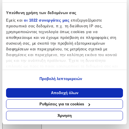
μεγάλους θαυμαστές του Superman. Ιδανική επιλογή για όσους
θέλουν να έχουν μαζί τους μια πινελιά ηρωισμού και αισιοδοξίας
στο κάθε βήμα της ημέρας.
Υπεύθυνη χρήση των δεδομένων σας
Εμείς και
οι 1022 συνεργάτες μας
επεξεργαζόμαστε
Χαρακτηριστικά
προσωπικά σας δεδομένα, π.χ. τη διεύθυνση IP σας,
χρησιμοποιώντας τεχνολογία όπως cookies για να
Θέμα
:
αποθηκεύουμε και να έχουμε πρόσβαση σε πληροφορίες στη
συσκευή σας, με σκοπό την προβολή εξατομικευμένων
Ήρωες Δράσης
διαφημίσεων και περιεχομένου, τις μετρήσεις σχετικά με
διαφημίσεις και περιεχόμενο, την καλύτερη εικόνα του κοινού
Τύπος
:
μας και την ανάπτυξη προϊόντων. Έχετε τη δυνατότητα
Μπρελόκ
επιλογής ως προς το ποιος χρησιμοποιεί τα δεδομένα σας και
για ποιους σκοπούς.
με Led
:
Προβολή λεπτομερειών
Εάν μας επιτρέπετε, θα θέλαμε επίσης:
Όχι
Να συλλέξουμε πληροφορίες σχετικά με τη γεωγραφική
Αποδοχή όλων
Χειροποίητο
:
σας τοποθεσία, οι οποίες μπορεί να είναι ακριβείς σε
απόσταση μερικών μέτρων
Ρυθμίσεις για τα cookies
Όχι
Να αναγνωρίσουμε τη συσκευή σας σαρώνοντας ενεργά
για συγκεκριμένα χαρακτηριστικά (δακτυλικό αποτύπωμα)
Άρνηση
Μάθετε περισσότερα σχετικά με τον τρόπο επεξεργασίας των
Χαρακτηριστικά
προσωπικών σας δεδομένων και καθορίστε τις προτιμήσεις σας