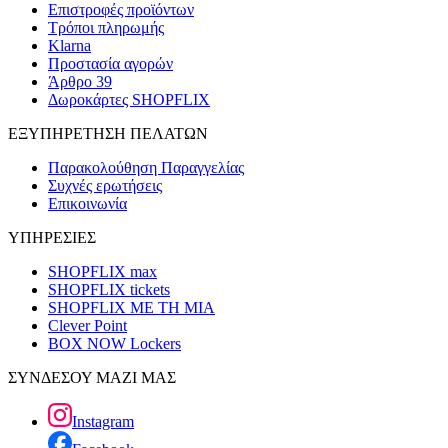
Επιστροφές προϊόντων
Τρόποι πληρωμής
Klarna
Προστασία αγορών
Άρθρο 39
Δωροκάρτες SHOPFLIX
ΕΞΥΠΗΡΕΤΗΣΗ ΠΕΛΑΤΩΝ
Παρακολούθηση Παραγγελίας
Συχνές ερωτήσεις
Επικοινωνία
ΥΠΗΡΕΣΙΕΣ
SHOPFLIX max
SHOPFLIX tickets
SHOPFLIX ΜΕ ΤΗ ΜΙΑ
Clever Point
BOX NOW Lockers
ΣΥΝΔΕΣΟΥ ΜΑΖΙ ΜΑΣ
Instagram