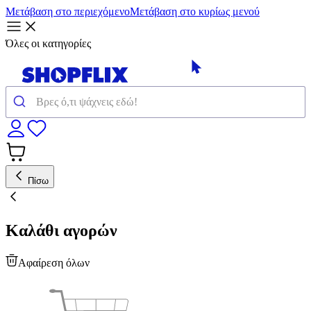
Μετάβαση στο περιεχόμενο
Μετάβαση στο κυρίως μενού
Όλες οι κατηγορίες
Πίσω
Καλάθι αγορών
Αφαίρεση όλων