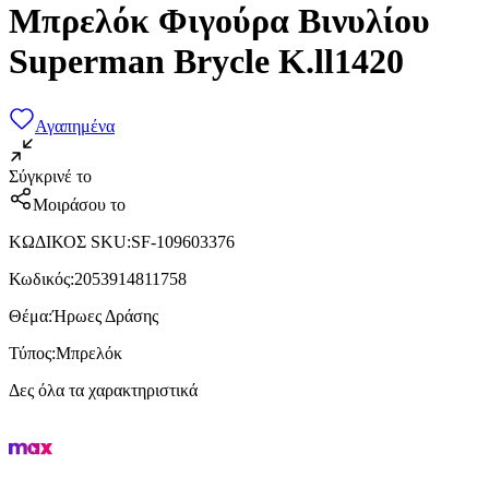
Μπρελόκ Φιγούρα Βινυλίου
Superman Brycle Κ.ll1420
Αγαπημένα
Σύγκρινέ το
Μοιράσου το
ΚΩΔΙΚΟΣ SKU
:
SF-109603376
Κωδικός
:
2053914811758
Θέμα
:
Ήρωες Δράσης
Τύπος
:
Μπρελόκ
Δες όλα τα χαρακτηριστικά