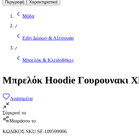
Περιγραφή
Χαρακτηριστικά
Μόδα
/
Είδη Δώρων & Αξεσουάρ
/
Μπρελόκ & Κλειδοθήκες
Μπρελόκ Hoodie Γουρουνακι Xl3
Αγαπημένα
Σύγκρινέ το
Μοιράσου το
ΚΩΔΙΚΟΣ SKU
:
SF-109599906