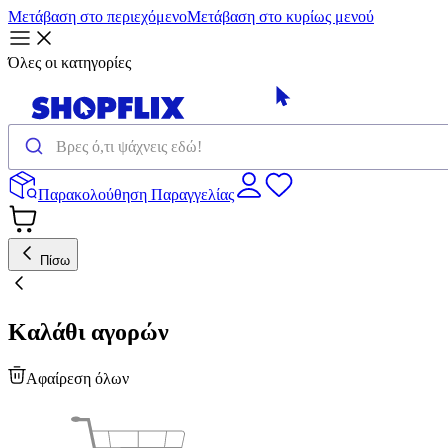
Μετάβαση στο περιεχόμενο
Μετάβαση στο κυρίως μενού
Όλες οι κατηγορίες
Παρακολούθηση Παραγγελίας
Πίσω
Καλάθι αγορών
Αφαίρεση όλων