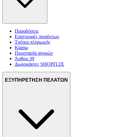
Παραδόσεις
Επιστροφές προϊόντων
Τρόποι πληρωμής
Klarna
Προστασία αγορών
Άρθρο 39
Δωροκάρτες SHOPFLIX
ΕΞΥΠΗΡΕΤΗΣΗ ΠΕΛΑΤΩΝ