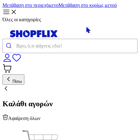
Μετάβαση στο περιεχόμενο
Μετάβαση στο κυρίως μενού
Όλες οι κατηγορίες
Πίσω
Καλάθι αγορών
Αφαίρεση όλων