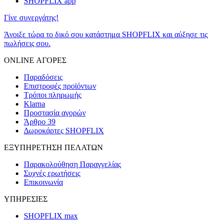
SHOPFLIX app
Γίνε συνεργάτης!
Άνοιξε τώρα το δικό σου κατάστημα SHOPFLIX και αύξησε τις
πωλήσεις σου.
ONLINE ΑΓΟΡΕΣ
Παραδόσεις
Επιστροφές προϊόντων
Τρόποι πληρωμής
Klarna
Προστασία αγορών
Άρθρο 39
Δωροκάρτες SHOPFLIX
ΕΞΥΠΗΡΕΤΗΣΗ ΠΕΛΑΤΩΝ
Παρακολούθηση Παραγγελίας
Συχνές ερωτήσεις
Επικοινωνία
ΥΠΗΡΕΣΙΕΣ
SHOPFLIX max