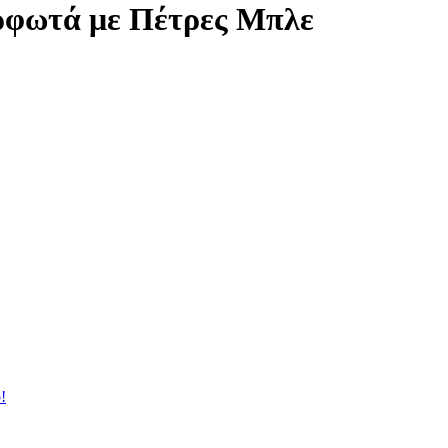
ρφωτά με Πέτρες Μπλε
!