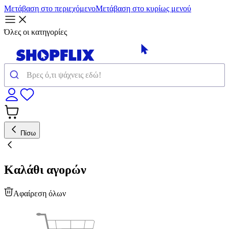
Μετάβαση στο περιεχόμενο
Μετάβαση στο κυρίως μενού
Όλες οι κατηγορίες
Πίσω
Καλάθι αγορών
Αφαίρεση όλων