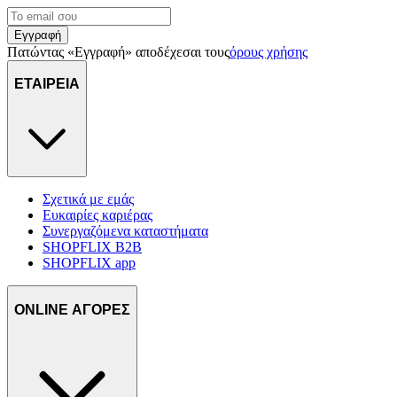
Εγγραφή
Πατώντας «Εγγραφή» αποδέχεσαι τους
όρους χρήσης
ΕΤΑΙΡΕΙΑ
Σχετικά με εμάς
Ευκαιρίες καριέρας
Συνεργαζόμενα καταστήματα
SHOPFLIX B2B
SHOPFLIX app
ONLINE ΑΓΟΡΕΣ