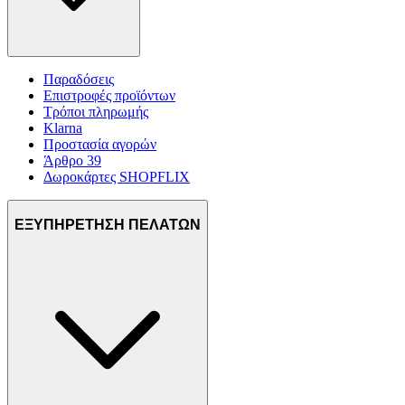
Παραδόσεις
Επιστροφές προϊόντων
Τρόποι πληρωμής
Klarna
Προστασία αγορών
Άρθρο 39
Δωροκάρτες SHOPFLIX
ΕΞΥΠΗΡΕΤΗΣΗ ΠΕΛΑΤΩΝ