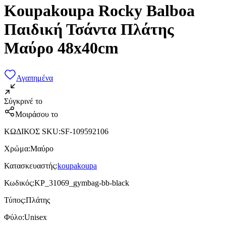
Koupakoupa Rocky Balboa
Παιδική Τσάντα Πλάτης
Μαύρο 48x40cm
Αγαπημένα
Σύγκρινέ το
Μοιράσου το
ΚΩΔΙΚΟΣ SKU
:
SF-109592106
Χρώμα
:
Μαύρο
Κατασκευαστής
:
koupakoupa
Κωδικός
:
KP_31069_gymbag-bb-black
Τύπος
:
Πλάτης
Φύλο
:
Unisex