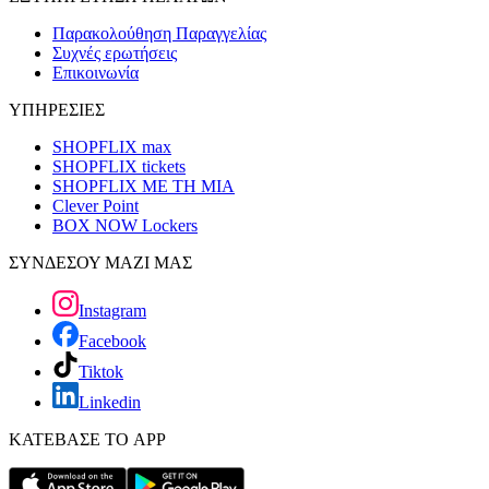
Παρακολούθηση Παραγγελίας
Συχνές ερωτήσεις
Επικοινωνία
ΥΠΗΡΕΣΙΕΣ
SHOPFLIX max
SHOPFLIX tickets
SHOPFLIX ΜΕ ΤΗ ΜΙΑ
Clever Point
BOX NOW Lockers
ΣΥΝΔΕΣΟΥ ΜΑΖΙ ΜΑΣ
Instagram
Facebook
Tiktok
Linkedin
ΚΑΤΕΒΑΣΕ ΤΟ APP