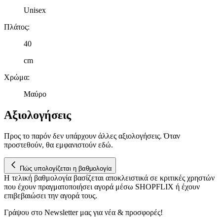
μας και την ανάπτυξη προϊόντων. Επίσης, κοινοποιούμε
Unisex
πληροφορίες σχετικά με την από μέρους σας χρήση της
τοποθεσίας μας στους συνεργάτες μέσων κοινωνικής
Πλάτος
:
δικτύωσης, διαφημίσεων και ανάλυσης.
40
cm
Χρώμα
:
Μαύρο
Αξιολογήσεις
Προς το παρόν δεν υπάρχουν άλλες αξιολογήσεις. Όταν
προστεθούν, θα εμφανιστούν εδώ.
Πώς υπολογίζεται η βαθμολογία
Η τελική βαθμολογία βασίζεται αποκλειστικά σε κριτικές χρηστών
που έχουν πραγματοποιήσει αγορά μέσω SHOPFLIX ή έχουν
επιβεβαιώσει την αγορά τους.
Γράψου στο Νewsletter μας για νέα & προσφορές!