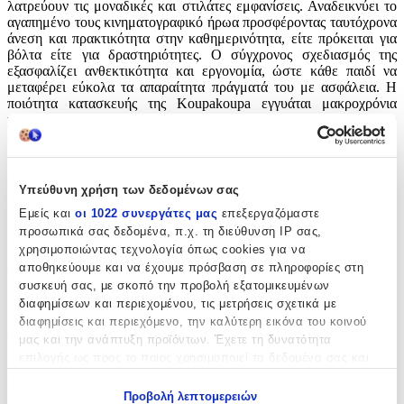
λατρεύουν τις μοναδικές και στιλάτες εμφανίσεις. Αναδεικνύει το
αγαπημένο τους κινηματογραφικό ήρωα προσφέροντας ταυτόχρονα
άνεση και πρακτικότητα στην καθημερινότητα, είτε πρόκειται για
βόλτα είτε για δραστηριότητες. Ο σύγχρονος σχεδιασμός της
εξασφαλίζει ανθεκτικότητα και εργονομία, ώστε κάθε παιδί να
μεταφέρει εύκολα τα απαραίτητα πράγματά του με ασφάλεια. Η
ποιότητα κατασκευής της Koupakoupa εγγυάται μακροχρόνια
χρήση και ευκολία καθαρισμού, καθιστώντας την μια αξιόπιστη
επιλογή για κάθε στιγμή.
Χαρακτηριστικά
Υπεύθυνη χρήση των δεδομένων σας
Κατασκευαστής
:
Εμείς και
οι 1022 συνεργάτες μας
επεξεργαζόμαστε
προσωπικά σας δεδομένα, π.χ. τη διεύθυνση IP σας,
koupakoupa
χρησιμοποιώντας τεχνολογία όπως cookies για να
αποθηκεύουμε και να έχουμε πρόσβαση σε πληροφορίες στη
Τύπος
:
συσκευή σας, με σκοπό την προβολή εξατομικευμένων
Πλάτης
διαφημίσεων και περιεχομένου, τις μετρήσεις σχετικά με
διαφημίσεις και περιεχόμενο, την καλύτερη εικόνα του κοινού
Φύλο
:
μας και την ανάπτυξη προϊόντων. Έχετε τη δυνατότητα
επιλογής ως προς το ποιος χρησιμοποιεί τα δεδομένα σας και
Unisex
για ποιους σκοπούς.
Πλάτος
:
Προβολή λεπτομερειών