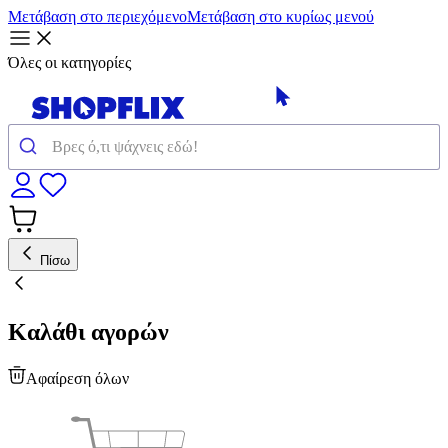
Μετάβαση στο περιεχόμενο
Μετάβαση στο κυρίως μενού
Όλες οι κατηγορίες
Πίσω
Καλάθι αγορών
Αφαίρεση όλων