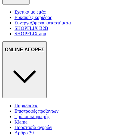
Σχετικά με εμάς
Ευκαιρίες καριέρας
Συνεργαζόμενα καταστήματα
SHOPFLIX B2B
SHOPFLIX app
ONLINE ΑΓΟΡΕΣ
Παραδόσεις
Επιστροφές προϊόντων
Τρόποι πληρωμής
Klarna
Προστασία αγορών
Άρθρο 39