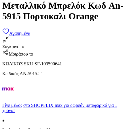
Μεταλλικό Μπρελόκ Κωδ An-
5915 Πορτοκαλι Orange
Αγαπημένα
Σύγκρινέ το
Μοιράσου το
ΚΩΔΙΚΟΣ SKU
:
SF-109590641
Κωδικός
:
AN-5915-T
Γίνε μέλος στο SHOPFLIX max για δωρεάν μεταφορικά για 1
χρόνο!