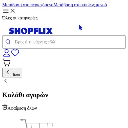
Μετάβαση στο περιεχόμενο
Μετάβαση στο κυρίως μενού
Όλες οι κατηγορίες
Πίσω
Καλάθι αγορών
Αφαίρεση όλων