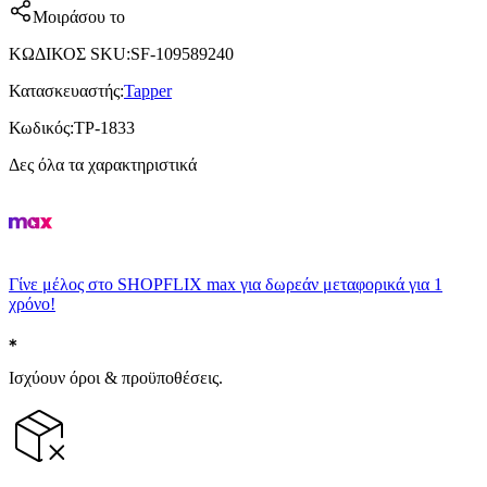
Μοιράσου το
ΚΩΔΙΚΟΣ SKU
:
SF-109589240
Κατασκευαστής
:
Tapper
Κωδικός
:
TP-1833
Δες όλα τα χαρακτηριστικά
Γίνε μέλος στο SHOPFLIX max για δωρεάν μεταφορικά για 1
χρόνο!
Ισχύουν όροι & προϋποθέσεις.