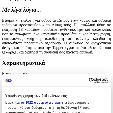
Με λίγα λόγια...
Εξαιρετική επιλογή για όσους αναζητούν έναν κομψό και ασφαλή
τρόπο να προστατεύσουν το Airtag τους. Η μεταλλική θήκη σε
επίχρυση 18 καρατίων προσφέρει ανθεκτικότητα και πολυτέλεια,
ενώ το ενσωματωμένο καραμπινέρ προσθέτει ευκολία στη χρήση,
επιτρέποντας γρήγορη τοποθέτηση σε τσάντες, κλειδιά ή
οποιοδήποτε προσωπικό αξεσουάρ. Ο συνδυασμός διαχρονικού
design και ποιότητας από την Tapper εγγυάται ένα αξεσουάρ που
ξεχωρίζει και διατηρεί τη συσκευή σας πάντοτε ασφαλή.
Χαρακτηριστικά
Κατασκευαστής
:
Tapper
Χαρακτηριστικά
Υπεύθυνη χρήση των δεδομένων σας
Εμείς και
οι 1022 συνεργάτες μας
επεξεργαζόμαστε
+
προσωπικά σας δεδομένα, π.χ. τη διεύθυνση IP σας,
χρησιμοποιώντας τεχνολογία όπως cookies για να