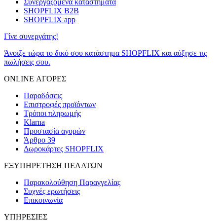
Συνεργαζόμενα καταστήματα
SHOPFLIX B2B
SHOPFLIX app
Γίνε συνεργάτης!
Άνοιξε τώρα το δικό σου κατάστημα SHOPFLIX και αύξησε τις
πωλήσεις σου.
ONLINE ΑΓΟΡΕΣ
Παραδόσεις
Επιστροφές προϊόντων
Τρόποι πληρωμής
Klarna
Προστασία αγορών
Άρθρο 39
Δωροκάρτες SHOPFLIX
ΕΞΥΠΗΡΕΤΗΣΗ ΠΕΛΑΤΩΝ
Παρακολούθηση Παραγγελίας
Συχνές ερωτήσεις
Επικοινωνία
ΥΠΗΡΕΣΙΕΣ