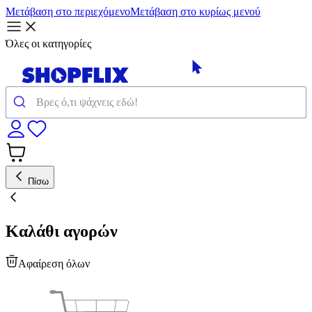
Μετάβαση στο περιεχόμενο
Μετάβαση στο κυρίως μενού
Όλες οι κατηγορίες
Πίσω
Καλάθι αγορών
Αφαίρεση όλων