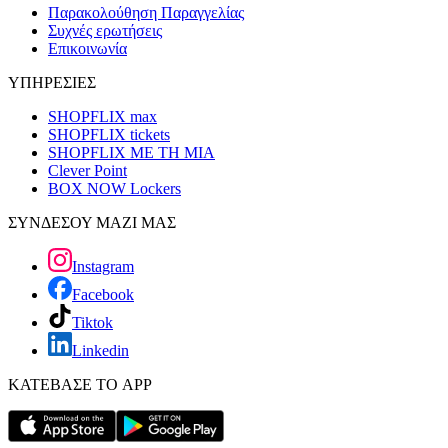
Παρακολούθηση Παραγγελίας
Συχνές ερωτήσεις
Επικοινωνία
ΥΠΗΡΕΣΙΕΣ
SHOPFLIX max
SHOPFLIX tickets
SHOPFLIX ΜΕ ΤΗ ΜΙΑ
Clever Point
BOX NOW Lockers
ΣΥΝΔΕΣΟΥ ΜΑΖΙ ΜΑΣ
Instagram
Facebook
Tiktok
Linkedin
ΚΑΤΕΒΑΣΕ ΤΟ APP