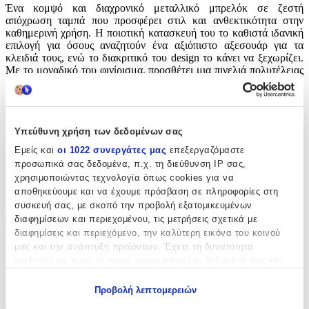
Ένα κομψό και διαχρονικό μεταλλικό μπρελόκ σε ζεστή
απόχρωση ταμπά που προσφέρει στιλ και ανθεκτικότητα στην
καθημερινή χρήση. Η ποιοτική κατασκευή του το καθιστά ιδανική
επιλογή για όσους αναζητούν ένα αξιόπιστο αξεσουάρ για τα
κλειδιά τους, ενώ το διακριτικό του design το κάνει να ξεχωρίζει.
Με το μοναδικό του φινίρισμα, προσθέτει μια πινελιά πολυτέλειας
και τάξης, είτε το χαρίσετε ως δώρο είτε το επιλέξετε για
προσωπική σας χρήση. Συνδυάζει πρακτικότητα και αισθητική,
κάνοντας εύκολη την οργάνωση και μεταφορά των κλειδιών σας με
στυλ.
Υπεύθυνη χρήση των δεδομένων σας
Αξιολογήσεις
Εμείς και
οι 1022 συνεργάτες μας
επεξεργαζόμαστε
προσωπικά σας δεδομένα, π.χ. τη διεύθυνση IP σας,
χρησιμοποιώντας τεχνολογία όπως cookies για να
Προς το παρόν δεν υπάρχουν άλλες αξιολογήσεις. Όταν
προστεθούν, θα εμφανιστούν εδώ.
αποθηκεύουμε και να έχουμε πρόσβαση σε πληροφορίες στη
συσκευή σας, με σκοπό την προβολή εξατομικευμένων
διαφημίσεων και περιεχομένου, τις μετρήσεις σχετικά με
Πώς υπολογίζεται η βαθμολογία
διαφημίσεις και περιεχόμενο, την καλύτερη εικόνα του κοινού
Η τελική βαθμολογία βασίζεται αποκλειστικά σε κριτικές χρηστών
μας και την ανάπτυξη προϊόντων. Έχετε τη δυνατότητα
που έχουν πραγματοποιήσει αγορά μέσω SHOPFLIX ή έχουν
επιλογής ως προς το ποιος χρησιμοποιεί τα δεδομένα σας και
επιβεβαιώσει την αγορά τους.
για ποιους σκοπούς.
Γράψου στο Νewsletter μας για νέα & προσφορές!
Προβολή λεπτομερειών
Εάν μας επιτρέπετε, θα θέλαμε επίσης: