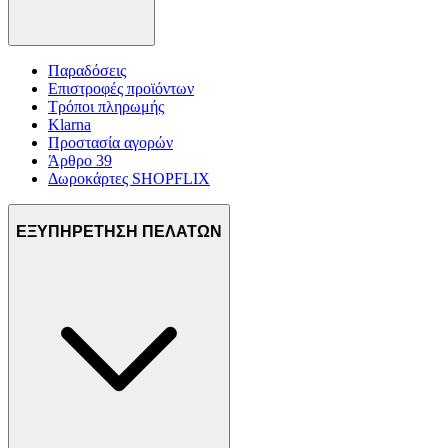
πληροφορίες σχετικά με την από μέρους σας χρήση της
τοποθεσίας μας στους συνεργάτες μέσων κοινωνικής
δικτύωσης, διαφημίσεων και ανάλυσης.
Παραδόσεις
Επιστροφές προϊόντων
Τρόποι πληρωμής
Klarna
Προστασία αγορών
Άρθρο 39
Δωροκάρτες SHOPFLIX
ΕΞΥΠΗΡΕΤΗΣΗ ΠΕΛΑΤΩΝ