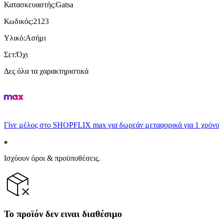
Κατασκευαστής
:
Gatsa
Κωδικός
:
2123
Υλικό
:
Ασήμι
Σετ
:
Όχι
Δες όλα τα χαρακτηριστικά
Γίνε μέλος στο SHOPFLIX max για δωρεάν μεταφορικά για 1 χρόνο
Ισχύουν όροι & προϋποθέσεις.
Το προϊόν δεν ειναι διαθέσιμο