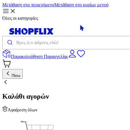
Μετάβαση στο περιεχόμενο
Μετάβαση στο κυρίως μενού
Όλες οι κατηγορίες
Παρακολούθηση Παραγγελίας
Πίσω
Καλάθι αγορών
Αφαίρεση όλων