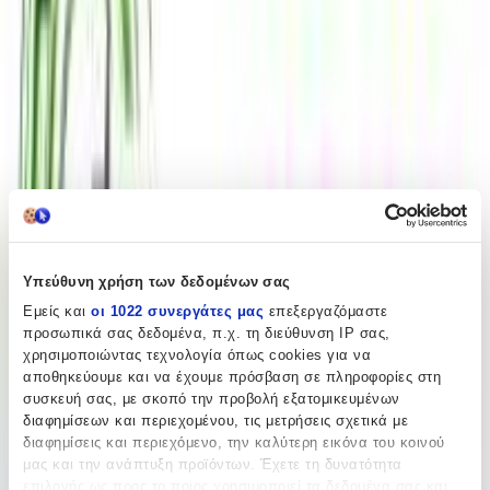
Βάλε τον ΤΚ σου για να μάθεις εκτιμώμενο κόστος και
ημερομηνία παράδοσης
Πίσω
€
49
49
Υπεύθυνη χρήση των δεδομένων σας
Προσθήκη στο καλάθι
Εμείς και
οι 1022 συνεργάτες μας
επεξεργαζόμαστε
TechStores
προσωπικά σας δεδομένα, π.χ. τη διεύθυνση IP σας,
χρησιμοποιώντας τεχνολογία όπως cookies για να
αποθηκεύουμε και να έχουμε πρόσβαση σε πληροφορίες στη
4.43
συσκευή σας, με σκοπό την προβολή εξατομικευμένων
(
555
)
διαφημίσεων και περιεχομένου, τις μετρήσεις σχετικά με
Παράδοση 2-3 ημέρες
διαφημίσεις και περιεχόμενο, την καλύτερη εικόνα του κοινού
μας και την ανάπτυξη προϊόντων. Έχετε τη δυνατότητα
Βάλε τον ΤΚ σου για να μάθεις εκτιμώμενο κόστος και
επιλογής ως προς το ποιος χρησιμοποιεί τα δεδομένα σας και