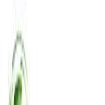
4.37
(
130
)
Παράδοση 10-30 ημέρες
Βάλε τον ΤΚ σου για να μάθεις εκτιμώμενο κόστος και
ημερομηνία παράδοσης
Πίσω
€
39
23
Προσθήκη στο καλάθι
BWATCH.GR
4.78