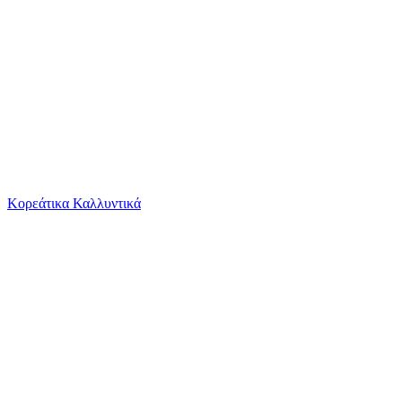
Το καλάθι είναι άδειο
Όλες οι κατηγορίες
Κορεάτικα Καλλυντικά
Ψάχνεις για δροσιά;
Trussardi ΣκουλαρίκιαΑτσάλι Επιχρυσωμένα