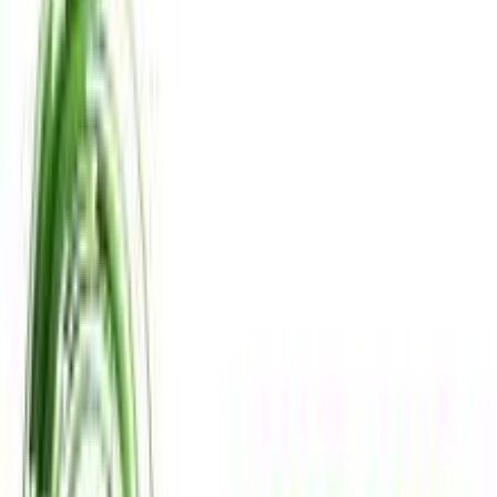
(
30
)
Παράδοση 4-9 ημέρες
Βάλε τον ΤΚ σου για να μάθεις εκτιμώμενο κόστος και
ημερομηνία παράδοσης
Πίσω
€
43
49
Προσθήκη στο καλάθι
Shop13
4.41
(
345
)
Παράδοση 4-9 ημέρες