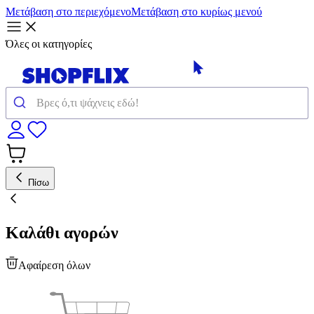
Μετάβαση στο περιεχόμενο
Μετάβαση στο κυρίως μενού
Όλες οι κατηγορίες
Πίσω
Καλάθι αγορών
Αφαίρεση όλων