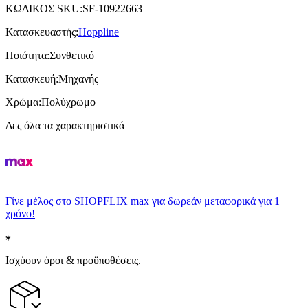
ΚΩΔΙΚΟΣ SKU
:
SF-10922663
Κατασκευαστής
:
Hoppline
Ποιότητα
:
Συνθετικό
Κατασκευή
:
Μηχανής
Χρώμα
:
Πολύχρωμο
Δες όλα τα χαρακτηριστικά
Γίνε μέλος στο SHOPFLIX max για δωρεάν μεταφορικά για 1
χρόνο!
Ισχύουν όροι & προϋποθέσεις.