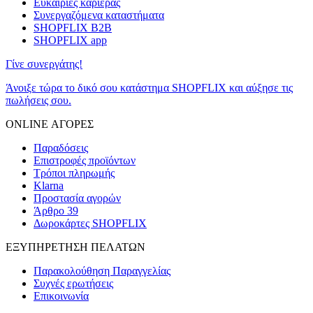
Ευκαιρίες καριέρας
Συνεργαζόμενα καταστήματα
SHOPFLIX B2B
SHOPFLIX app
Γίνε συνεργάτης!
Άνοιξε τώρα το δικό σου κατάστημα SHOPFLIX και αύξησε τις
πωλήσεις σου.
ONLINE ΑΓΟΡΕΣ
Παραδόσεις
Επιστροφές προϊόντων
Τρόποι πληρωμής
Klarna
Προστασία αγορών
Άρθρο 39
Δωροκάρτες SHOPFLIX
ΕΞΥΠΗΡΕΤΗΣΗ ΠΕΛΑΤΩΝ
Παρακολούθηση Παραγγελίας
Συχνές ερωτήσεις
Επικοινωνία