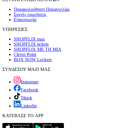
Παρακολούθηση Παραγγελίας
Συχνές ερωτήσεις
Επικοινωνία
ΥΠΗΡΕΣΙΕΣ
SHOPFLIX max
SHOPFLIX tickets
SHOPFLIX ΜΕ ΤΗ ΜΙΑ
Clever Point
BOX NOW Lockers
ΣΥΝΔΕΣΟΥ ΜΑΖΙ ΜΑΣ
Instagram
Facebook
Tiktok
Linkedin
ΚΑΤΕΒΑΣΕ ΤΟ APP