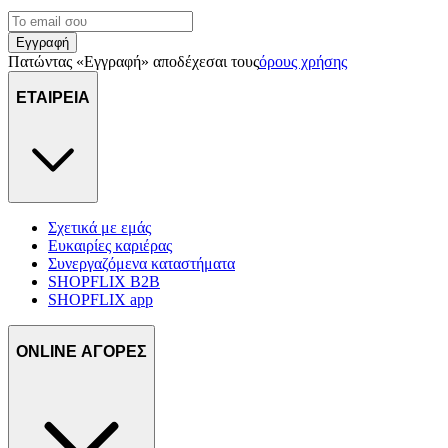
μας και την ανάπτυξη προϊόντων. Επίσης, κοινοποιούμε
πληροφορίες σχετικά με την από μέρους σας χρήση της
Εγγραφή
τοποθεσίας μας στους συνεργάτες μέσων κοινωνικής
Πατώντας «Εγγραφή» αποδέχεσαι τους
όρους χρήσης
δικτύωσης, διαφημίσεων και ανάλυσης.
ΕΤΑΙΡΕΙΑ
Σχετικά με εμάς
Ευκαιρίες καριέρας
Συνεργαζόμενα καταστήματα
SHOPFLIX B2B
SHOPFLIX app
ONLINE ΑΓΟΡΕΣ