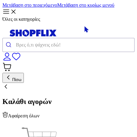
Μετάβαση στο περιεχόμενο
Μετάβαση στο κυρίως μενού
Όλες οι κατηγορίες
Πίσω
Καλάθι αγορών
Αφαίρεση όλων