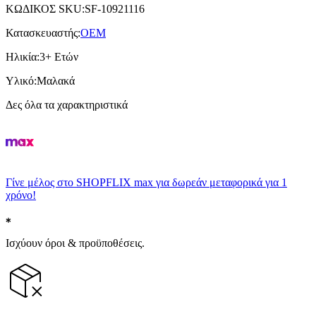
ΚΩΔΙΚΟΣ SKU
:
SF-10921116
Κατασκευαστής
:
OEM
Ηλικία
:
3+ Ετών
Υλικό
:
Μαλακά
Δες όλα τα χαρακτηριστικά
Γίνε μέλος στο SHOPFLIX max για δωρεάν μεταφορικά για 1
χρόνο!
Ισχύουν όροι & προϋποθέσεις.