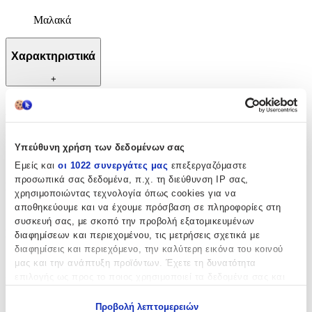
Μαλακά
Χαρακτηριστικά
+
Χαρακτηριστικά
Κατασκευαστής
:
Υπεύθυνη χρήση των δεδομένων σας
OEM
Εμείς και
οι 1022 συνεργάτες μας
επεξεργαζόμαστε
προσωπικά σας δεδομένα, π.χ. τη διεύθυνση IP σας,
Ηλικία
:
χρησιμοποιώντας τεχνολογία όπως cookies για να
αποθηκεύουμε και να έχουμε πρόσβαση σε πληροφορίες στη
3+ Ετών
συσκευή σας, με σκοπό την προβολή εξατομικευμένων
Bristles
:
διαφημίσεων και περιεχομένου, τις μετρήσεις σχετικά με
διαφημίσεις και περιεχόμενο, την καλύτερη εικόνα του κοινού
Όχι
μας και την ανάπτυξη προϊόντων. Έχετε τη δυνατότητα
επιλογής ως προς το ποιος χρησιμοποιεί τα δεδομένα σας και
Εκπαιδευτικά
:
για ποιους σκοπούς.
Όχι
Προβολή λεπτομερειών