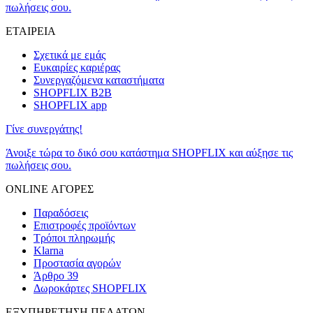
πωλήσεις σου.
ΕΤΑΙΡΕΙΑ
Σχετικά με εμάς
Ευκαιρίες καριέρας
Συνεργαζόμενα καταστήματα
SHOPFLIX B2B
SHOPFLIX app
Γίνε συνεργάτης!
Άνοιξε τώρα το δικό σου κατάστημα SHOPFLIX και αύξησε τις
πωλήσεις σου.
ONLINE ΑΓΟΡΕΣ
Παραδόσεις
Επιστροφές προϊόντων
Τρόποι πληρωμής
Klarna
Προστασία αγορών
Άρθρο 39
Δωροκάρτες SHOPFLIX
ΕΞΥΠΗΡΕΤΗΣΗ ΠΕΛΑΤΩΝ