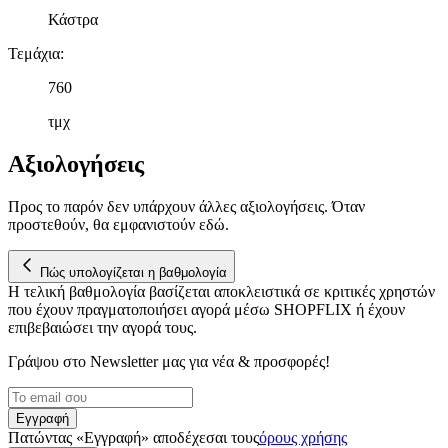
σωστά, να εξατομικεύουμε περιεχόμενο και διαφημίσεις, να
Κάστρα
παρέχουμε λειτουργίες μέσων κοινωνικής δικτύωσης και να
αναλύουμε την κυκλοφορία μας. Εμείς και οι 1022 συνεργάτες
Τεμάχια
:
μας επεξεργαζόμαστε προσωπικά σας δεδομένα, π.χ. τη
διεύθυνση IP σας, χρησιμοποιώντας τεχνολογία όπως cookies
760
για να αποθηκεύουμε και να έχουμε πρόσβαση σε πληροφορίες
τμχ
στη συσκευή σας, με σκοπό την προβολή εξατομικευμένων
διαφημίσεων και περιεχομένου, τις μετρήσεις σχετικά με
Αξιολογήσεις
διαφημίσεις και περιεχόμενο, την καλύτερη εικόνα του κοινού
μας και την ανάπτυξη προϊόντων. Επίσης, κοινοποιούμε
Προς το παρόν δεν υπάρχουν άλλες αξιολογήσεις. Όταν
πληροφορίες σχετικά με την από μέρους σας χρήση της
προστεθούν, θα εμφανιστούν εδώ.
τοποθεσίας μας στους συνεργάτες μέσων κοινωνικής
δικτύωσης, διαφημίσεων και ανάλυσης.
Πώς υπολογίζεται η βαθμολογία
Η τελική βαθμολογία βασίζεται αποκλειστικά σε κριτικές χρηστών
που έχουν πραγματοποιήσει αγορά μέσω SHOPFLIX ή έχουν
επιβεβαιώσει την αγορά τους.
Γράψου στο Νewsletter μας για νέα & προσφορές!
Εγγραφή
Πατώντας «Εγγραφή» αποδέχεσαι τους
όρους χρήσης