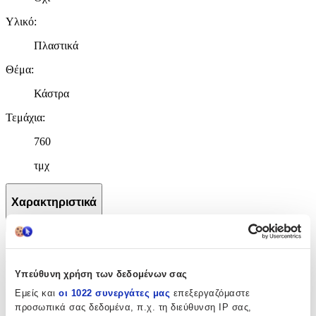
Υλικό
:
Πλαστικά
Θέμα
:
Κάστρα
Τεμάχια
:
760
τμχ
Χαρακτηριστικά
+
Χαρακτηριστικά
Υπεύθυνη χρήση των δεδομένων σας
Κατασκευαστής
:
Εμείς και
οι 1022 συνεργάτες μας
επεξεργαζόμαστε
προσωπικά σας δεδομένα, π.χ. τη διεύθυνση IP σας,
Plus Plus