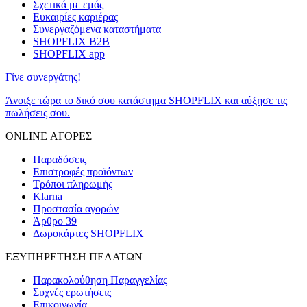
Σχετικά με εμάς
Ευκαιρίες καριέρας
Συνεργαζόμενα καταστήματα
SHOPFLIX B2B
SHOPFLIX app
Γίνε συνεργάτης!
Άνοιξε τώρα το δικό σου κατάστημα SHOPFLIX και αύξησε τις
πωλήσεις σου.
ONLINE ΑΓΟΡΕΣ
Παραδόσεις
Επιστροφές προϊόντων
Τρόποι πληρωμής
Klarna
Προστασία αγορών
Άρθρο 39
Δωροκάρτες SHOPFLIX
ΕΞΥΠΗΡΕΤΗΣΗ ΠΕΛΑΤΩΝ
Παρακολούθηση Παραγγελίας
Συχνές ερωτήσεις
Επικοινωνία