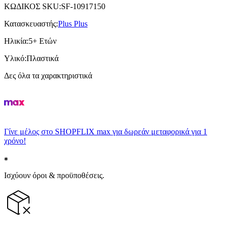
ΚΩΔΙΚΟΣ SKU
:
SF-10917150
Κατασκευαστής
:
Plus Plus
Ηλικία
:
5+ Ετών
Υλικό
:
Πλαστικά
Δες όλα τα χαρακτηριστικά
Γίνε μέλος στο SHOPFLIX max για δωρεάν μεταφορικά για 1
χρόνο!
Ισχύουν όροι & προϋποθέσεις.