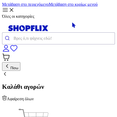
Μετάβαση στο περιεχόμενο
Μετάβαση στο κυρίως μενού
Όλες οι κατηγορίες
Πίσω
Καλάθι αγορών
Αφαίρεση όλων