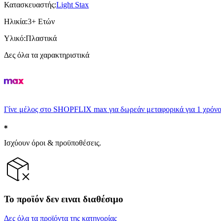
Κατασκευαστής
:
Light Stax
Ηλικία
:
3+ Ετών
Υλικό
:
Πλαστικά
Δες όλα τα χαρακτηριστικά
Γίνε μέλος στο SHOPFLIX max για δωρεάν μεταφορικά για 1 χρόνο
Ισχύουν όροι & προϋποθέσεις.
Το προϊόν δεν ειναι διαθέσιμο
Δες όλα τα προϊόντα της κατηγορίας