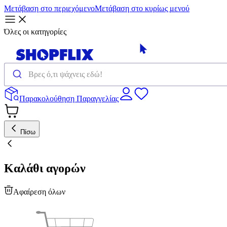
Μετάβαση στο περιεχόμενο
Μετάβαση στο κυρίως μενού
Όλες οι κατηγορίες
Παρακολούθηση Παραγγελίας
Πίσω
Καλάθι αγορών
Αφαίρεση όλων