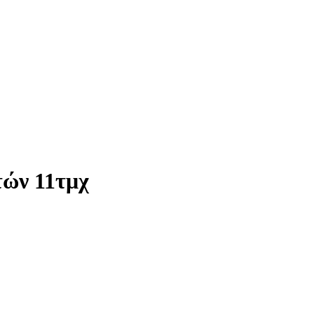
τών 11τμχ