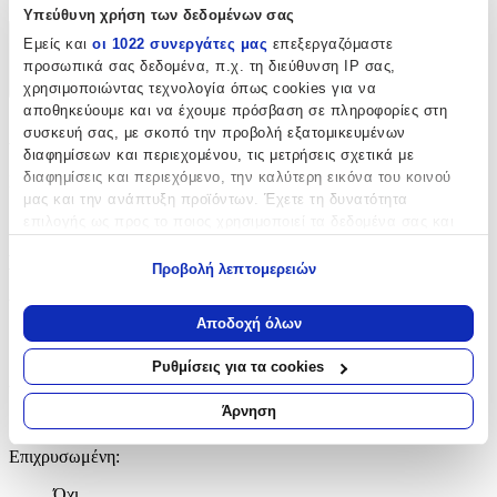
Υπεύθυνη χρήση των δεδομένων σας
Εμείς και
οι 1022 συνεργάτες μας
επεξεργαζόμαστε
Χαρακτηριστικά
προσωπικά σας δεδομένα, π.χ. τη διεύθυνση IP σας,
+
χρησιμοποιώντας τεχνολογία όπως cookies για να
αποθηκεύουμε και να έχουμε πρόσβαση σε πληροφορίες στη
Χαρακτηριστικά
συσκευή σας, με σκοπό την προβολή εξατομικευμένων
διαφημίσεων και περιεχομένου, τις μετρήσεις σχετικά με
διαφημίσεις και περιεχόμενο, την καλύτερη εικόνα του κοινού
Κατασκευαστής
:
μας και την ανάπτυξη προϊόντων. Έχετε τη δυνατότητα
Senza
επιλογής ως προς το ποιος χρησιμοποιεί τα δεδομένα σας και
για ποιους σκοπούς.
Βασικά Χαρακτηριστικά
Προβολή λεπτομερειών
Εάν μας επιτρέπετε, θα θέλαμε επίσης:
Υλικό
:
Να συλλέξουμε πληροφορίες σχετικά με τη γεωγραφική
Αποδοχή όλων
σας τοποθεσία, οι οποίες μπορεί να είναι ακριβείς σε
Ανοξείδωτο Ατσάλι
απόσταση μερικών μέτρων
Ρυθμίσεις για τα cookies
Δίχρωμη
:
Να αναγνωρίσουμε τη συσκευή σας σαρώνοντας ενεργά
για συγκεκριμένα χαρακτηριστικά (δακτυλικό αποτύπωμα)
Άρνηση
Όχι
Μάθετε περισσότερα σχετικά με τον τρόπο επεξεργασίας των
προσωπικών σας δεδομένων και καθορίστε τις προτιμήσεις σας
Επιχρυσωμένη
:
στην
ενότητα “Λεπτομέρειες”
. Μπορείτε να αλλάξετε ή να
Όχι
ανακαλέσετε τη συγκατάθεσή σας ανά πάσα στιγμή από τη