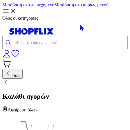
Μετάβαση στο περιεχόμενο
Μετάβαση στο κυρίως μενού
Όλες οι κατηγορίες
Πίσω
Καλάθι αγορών
Αφαίρεση όλων