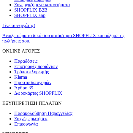
Συνεργαζόμενα καταστήματα
SHOPFLIX B2B
SHOPFLIX app
Γίνε συνεργάτης!
Άνοιξε τώρα το δικό σου κατάστημα SHOPFLIX και αύξησε τις
πωλήσεις σου.
ONLINE ΑΓΟΡΕΣ
Παραδόσεις
Επιστροφές προϊόντων
Τρόποι πληρωμής
Klarna
Προστασία αγορών
Άρθρο 39
Δωροκάρτες SHOPFLIX
ΕΞΥΠΗΡΕΤΗΣΗ ΠΕΛΑΤΩΝ
Παρακολούθηση Παραγγελίας
Συχνές ερωτήσεις
Επικοινωνία