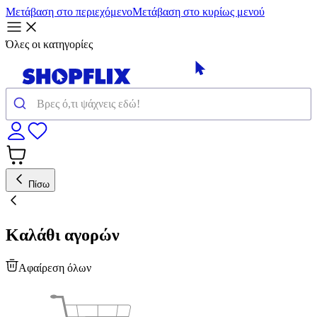
Μετάβαση στο περιεχόμενο
Μετάβαση στο κυρίως μενού
Όλες οι κατηγορίες
Πίσω
Καλάθι αγορών
Αφαίρεση όλων