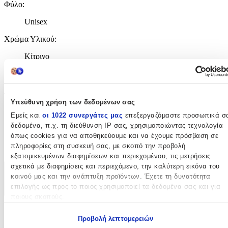
Φύλο
:
Unisex
Χρώμα Υλικού
:
Κίτρινο
Λεπτομέρειες
Τύπος
:
Υπεύθυνη χρήση των δεδομένων σας
Λαιμού
Εμείς και
οι 1022 συνεργάτες μας
επεξεργαζόμαστε προσωπικά σ
δεδομένα, π.χ. τη διεύθυνση IP σας, χρησιμοποιώντας τεχνολογία
Σχέδιο
:
όπως cookies για να αποθηκεύουμε και να έχουμε πρόσβαση σε
πληροφορίες στη συσκευή σας, με σκοπό την προβολή
Στριφτή
εξατομικευμένων διαφημίσεων και περιεχομένου, τις μετρήσεις
σχετικά με διαφημίσεις και περιεχόμενο, την καλύτερη εικόνα του
Χαρακτηριστικά
κοινού μας και την ανάπτυξη προϊόντων. Έχετε τη δυνατότητα
επιλογής ως προς το ποιος χρησιμοποιεί τα δεδομένα σας και για
+
ποιους σκοπούς.
Χαρακτηριστικά
Εάν μας επιτρέπετε, θα θέλαμε επίσης:
Προβολή λεπτομερειών