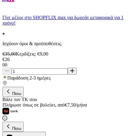
Γίνε μέλος στο SHOPFLIX max για δωρεάν μεταφορικά για 1
χρόνο!
Ισχύουν όροι & προϋποθέσεις.
€
35,00
Κερδίζεις
: €
9,00
€
26
00
Παράδοση 2-3 ημέρες
Πίσω
Βάλε τον ΤΚ σου
Πλήρωσε όπως σε βολεύει
,
από
€
7,50
/
μήνα
Πίσω