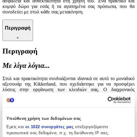
ασφάλεια και ανθεκτικότητα στη χρήση του. Ένα πρακτικό και
κομψό δώρο για εσάς ή τα αγαπημένα σας πρόσωπα, που θα
συνοδεύει με στυλ κάθε σας μετακίνηση.
Περιγραφή
+
Περιγραφή
Με λίγα λόγια...
Στυλ και πρακτικότητα συνδυάζονται ιδανικά σε αυτό το μοναδικό
αξεσουάρ της Kikkerland, που σχεδιάστηκε για να προσφέρει
λύσεις στην οργάνωση των κλειδιών σας. Ο διαχρονικός
σχεδιασμός του προσφέρει μια νότα προσωπικότητας στην
καθημερινότητά σας, καθιστώντας το ξεχωριστή επιλογή για κάθε
ηλικία και προτίμηση. Η αξιοπιστία του κατασκευαστή Kikkerland
διασφαλίζει υψηλή ποιότητα κατασκευής, προσθέτοντας επιπλέον
ασφάλεια και ανθεκτικότητα στη χρήση του. Ένα πρακτικό και
Υπεύθυνη χρήση των δεδομένων σας
κομψό δώρο για εσάς ή τα αγαπημένα σας πρόσωπα, που θα
Εμείς και
οι 1022 συνεργάτες μας
επεξεργαζόμαστε
συνοδεύει με στυλ κάθε σας μετακίνηση.
προσωπικά σας δεδομένα, π.χ. τη διεύθυνση IP σας,