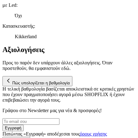
σωστά, να εξατομικεύουμε περιεχόμενο και διαφημίσεις, να
με Led
:
παρέχουμε λειτουργίες μέσων κοινωνικής δικτύωσης και να
αναλύουμε την κυκλοφορία μας. Εμείς και οι 1022 συνεργάτες
Όχι
μας επεξεργαζόμαστε προσωπικά σας δεδομένα, π.χ. τη
Κατασκευαστής
:
διεύθυνση IP σας, χρησιμοποιώντας τεχνολογία όπως cookies
για να αποθηκεύουμε και να έχουμε πρόσβαση σε πληροφορίες
Kikkerland
στη συσκευή σας, με σκοπό την προβολή εξατομικευμένων
διαφημίσεων και περιεχομένου, τις μετρήσεις σχετικά με
Αξιολογήσεις
διαφημίσεις και περιεχόμενο, την καλύτερη εικόνα του κοινού
μας και την ανάπτυξη προϊόντων. Επίσης, κοινοποιούμε
Προς το παρόν δεν υπάρχουν άλλες αξιολογήσεις. Όταν
πληροφορίες σχετικά με την από μέρους σας χρήση της
προστεθούν, θα εμφανιστούν εδώ.
τοποθεσίας μας στους συνεργάτες μέσων κοινωνικής
δικτύωσης, διαφημίσεων και ανάλυσης.
Πώς υπολογίζεται η βαθμολογία
Η τελική βαθμολογία βασίζεται αποκλειστικά σε κριτικές χρηστών
που έχουν πραγματοποιήσει αγορά μέσω SHOPFLIX ή έχουν
επιβεβαιώσει την αγορά τους.
Γράψου στο Νewsletter μας για νέα & προσφορές!
Εγγραφή
Πατώντας «Εγγραφή» αποδέχεσαι τους
όρους χρήσης