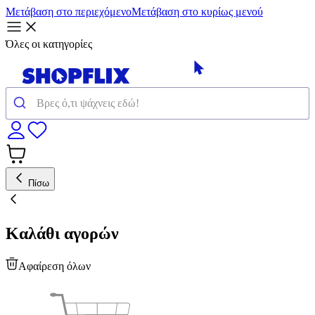
Μετάβαση στο περιεχόμενο
Μετάβαση στο κυρίως μενού
Όλες οι κατηγορίες
Πίσω
Καλάθι αγορών
Αφαίρεση όλων