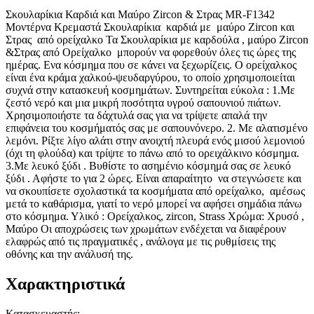
Σκουλαρίκια Καρδιά και Μαύρο Zircon & Στρας MR-F1342
Μοντέρνα Κρεμαστά Σκουλαρίκια καρδιά με μαύρο Zircon και
Στρας από ορείχαλκο Τα Σκουλαρίκια με καρδούλα , μαύρο Zircon
&Στρας από Ορείχαλκο μπορούν να φορεθούν όλες τις ώρες της
ημέρας. Ενα κόσμημα που σε κάνει να ξεχωρίζεις. Ο ορείχαλκος
είναι ένα κράμα χαλκού-ψευδαργύρου, το οποίο χρησιμοποιείται
συχνά στην κατασκευή κοσμημάτων. Συντηρείται εύκολα : 1.Με
ζεστό νερό και μια μικρή ποσότητα υγρού σαπουνιού πιάτων.
Χρησιμοποιήστε τα δάχτυλά σας για να τρίψετε απαλά την
επιφάνεια του κοσμήματός σας με σαπουνόνερο. 2. Με αλατισμένο
λεμόνι. Ρίξτε λίγο αλάτι στην ανοιχτή πλευρά ενός μισού λεμονιού
(όχι τη φλούδα) και τρίψτε το πάνω από το ορειχάλκινο κόσμημα.
3.Με λευκό ξύδι . Βυθίστε το ασημένιο κόσμημά σας σε λευκό
ξύδι . Αφήστε το για 2 ώρες. Είναι απαραίτητο να στεγνώσετε και
να σκουπίσετε σχολαστικά τα κοσμήματα από ορείχαλκο, αμέσως
μετά το καθάρισμα, γιατί το νερό μπορεί να αφήσει σημάδια πάνω
στο κόσμημα. Υλικό : Ορείχαλκος, zircon, Strass Χρώμα: Χρυσό ,
Μαύρο Οι αποχρώσεις των χρωμάτων ενδέχεται να διαφέρουν
ελαφρώς από τις πραγματικές , ανάλογα με τις ρυθμίσεις της
οθόνης και την ανάλυσή της.
Χαρακτηριστικά
Κατασκευαστής
: