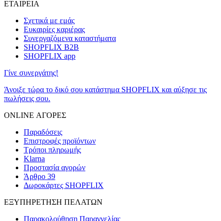
ΕΤΑΙΡΕΙΑ
Σχετικά με εμάς
Ευκαιρίες καριέρας
Συνεργαζόμενα καταστήματα
SHOPFLIX B2B
SHOPFLIX app
Γίνε συνεργάτης!
Άνοιξε τώρα το δικό σου κατάστημα SHOPFLIX και αύξησε τις
πωλήσεις σου.
ONLINE ΑΓΟΡΕΣ
Παραδόσεις
Επιστροφές προϊόντων
Τρόποι πληρωμής
Klarna
Προστασία αγορών
Άρθρο 39
Δωροκάρτες SHOPFLIX
ΕΞΥΠΗΡΕΤΗΣΗ ΠΕΛΑΤΩΝ
Παρακολούθηση Παραγγελίας