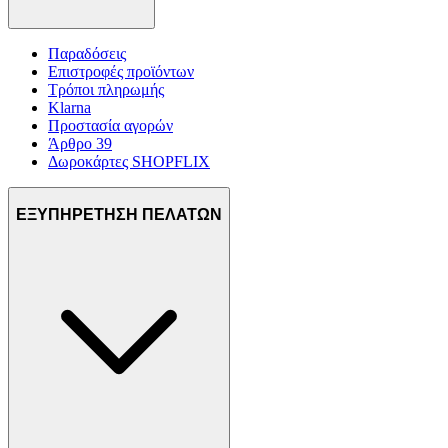
Παραδόσεις
Επιστροφές προϊόντων
Τρόποι πληρωμής
Klarna
Προστασία αγορών
Άρθρο 39
Δωροκάρτες SHOPFLIX
ΕΞΥΠΗΡΕΤΗΣΗ ΠΕΛΑΤΩΝ