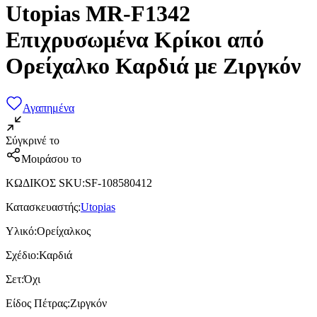
Utopias MR-F1342
Επιχρυσωμένα Κρίκοι από
Ορείχαλκο Καρδιά με Ζιργκόν
Αγαπημένα
Σύγκρινέ το
Μοιράσου το
ΚΩΔΙΚΟΣ SKU
:
SF-108580412
Κατασκευαστής
:
Utopias
Υλικό
:
Ορείχαλκος
Σχέδιο
:
Καρδιά
Σετ
:
Όχι
Είδος Πέτρας
:
Ζιργκόν