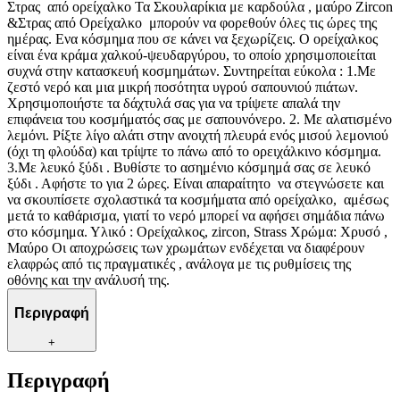
Στρας από ορείχαλκο Τα Σκουλαρίκια με καρδούλα , μαύρο Zircon
&Στρας από Ορείχαλκο μπορούν να φορεθούν όλες τις ώρες της
ημέρας. Ενα κόσμημα που σε κάνει να ξεχωρίζεις. Ο ορείχαλκος
είναι ένα κράμα χαλκού-ψευδαργύρου, το οποίο χρησιμοποιείται
συχνά στην κατασκευή κοσμημάτων. Συντηρείται εύκολα : 1.Με
ζεστό νερό και μια μικρή ποσότητα υγρού σαπουνιού πιάτων.
Χρησιμοποιήστε τα δάχτυλά σας για να τρίψετε απαλά την
επιφάνεια του κοσμήματός σας με σαπουνόνερο. 2. Με αλατισμένο
λεμόνι. Ρίξτε λίγο αλάτι στην ανοιχτή πλευρά ενός μισού λεμονιού
(όχι τη φλούδα) και τρίψτε το πάνω από το ορειχάλκινο κόσμημα.
3.Με λευκό ξύδι . Βυθίστε το ασημένιο κόσμημά σας σε λευκό
ξύδι . Αφήστε το για 2 ώρες. Είναι απαραίτητο να στεγνώσετε και
να σκουπίσετε σχολαστικά τα κοσμήματα από ορείχαλκο, αμέσως
μετά το καθάρισμα, γιατί το νερό μπορεί να αφήσει σημάδια πάνω
στο κόσμημα. Υλικό : Ορείχαλκος, zircon, Strass Χρώμα: Χρυσό ,
Μαύρο Οι αποχρώσεις των χρωμάτων ενδέχεται να διαφέρουν
ελαφρώς από τις πραγματικές , ανάλογα με τις ρυθμίσεις της
οθόνης και την ανάλυσή της.
Περιγραφή
+
Περιγραφή