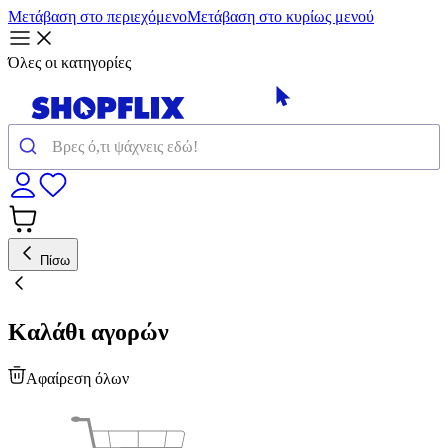
Μετάβαση στο περιεχόμενο
Μετάβαση στο κυρίως μενού
Όλες οι κατηγορίες
Πίσω
Καλάθι αγορών
Αφαίρεση όλων