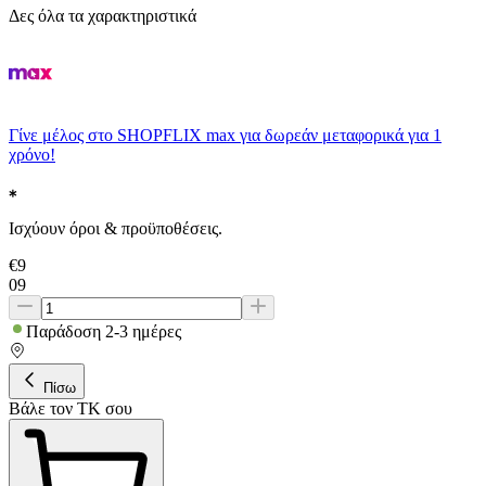
Δες όλα τα χαρακτηριστικά
Γίνε μέλος στο SHOPFLIX max για δωρεάν μεταφορικά για 1
χρόνο!
Ισχύουν όροι & προϋποθέσεις.
€
9
09
Παράδοση 2-3 ημέρες
Πίσω
Βάλε τον ΤΚ σου