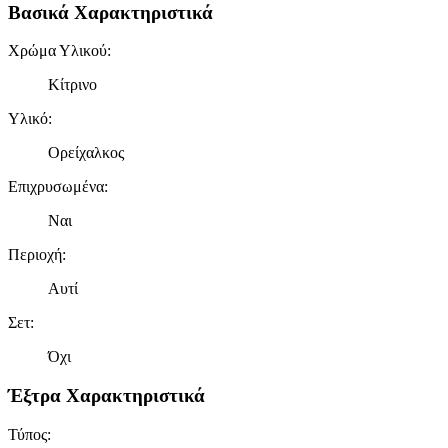
Βασικά Χαρακτηριστικά
πληροφορίες σχετικά με την από μέρους σας χρήση της
τοποθεσίας μας στους συνεργάτες μέσων κοινωνικής
δικτύωσης, διαφημίσεων και ανάλυσης.
Χρώμα Υλικού
:
Κίτρινο
Υλικό
:
Ορείχαλκος
Επιχρυσωμένα
:
Ναι
Περιοχή
:
Αυτί
Σετ
:
Όχι
Έξτρα Χαρακτηριστικά
Τύπος
: