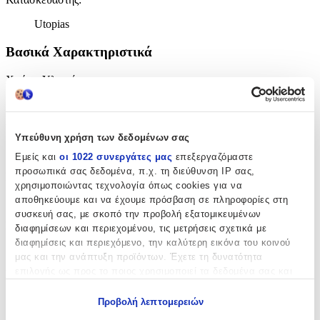
Utopias
Βασικά Χαρακτηριστικά
Χρώμα Υλικού
:
Κίτρινο
Υλικό
:
Υπεύθυνη χρήση των δεδομένων σας
Ορείχαλκος
Εμείς και
οι 1022 συνεργάτες μας
επεξεργαζόμαστε
προσωπικά σας δεδομένα, π.χ. τη διεύθυνση IP σας,
Επιχρυσωμένα
:
χρησιμοποιώντας τεχνολογία όπως cookies για να
αποθηκεύουμε και να έχουμε πρόσβαση σε πληροφορίες στη
Ναι
συσκευή σας, με σκοπό την προβολή εξατομικευμένων
Περιοχή
:
διαφημίσεων και περιεχομένου, τις μετρήσεις σχετικά με
διαφημίσεις και περιεχόμενο, την καλύτερη εικόνα του κοινού
Αυτί
μας και την ανάπτυξη προϊόντων. Έχετε τη δυνατότητα
επιλογής ως προς το ποιος χρησιμοποιεί τα δεδομένα σας και
Σετ
:
για ποιους σκοπούς.
Όχι
Προβολή λεπτομερειών
Εάν μας επιτρέπετε, θα θέλαμε επίσης: