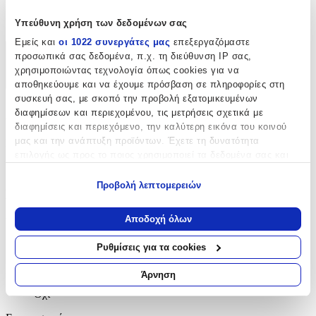
Λαιμού
Υπεύθυνη χρήση των δεδομένων σας
Εμείς και
οι 1022 συνεργάτες μας
επεξεργαζόμαστε
προσωπικά σας δεδομένα, π.χ. τη διεύθυνση IP σας,
Χαρακτηριστικά
χρησιμοποιώντας τεχνολογία όπως cookies για να
+
αποθηκεύουμε και να έχουμε πρόσβαση σε πληροφορίες στη
συσκευή σας, με σκοπό την προβολή εξατομικευμένων
Χαρακτηριστικά
διαφημίσεων και περιεχομένου, τις μετρήσεις σχετικά με
διαφημίσεις και περιεχόμενο, την καλύτερη εικόνα του κοινού
μας και την ανάπτυξη προϊόντων. Έχετε τη δυνατότητα
Κατασκευαστής
:
επιλογής ως προς το ποιος χρησιμοποιεί τα δεδομένα σας και
StanStefan
για ποιους σκοπούς.
Προβολή λεπτομερειών
Βασικά Χαρακτηριστικά
Εάν μας επιτρέπετε, θα θέλαμε επίσης:
Να συλλέξουμε πληροφορίες σχετικά με τη γεωγραφική
Αποδοχή όλων
Υλικό
:
σας τοποθεσία, οι οποίες μπορεί να είναι ακριβείς σε
απόσταση μερικών μέτρων
Ανοξείδωτο Ατσάλι
Ρυθμίσεις για τα cookies
Να αναγνωρίσουμε τη συσκευή σας σαρώνοντας ενεργά
Δίχρωμη
:
για συγκεκριμένα χαρακτηριστικά (δακτυλικό αποτύπωμα)
Άρνηση
Μάθετε περισσότερα σχετικά με τον τρόπο επεξεργασίας των
Όχι
προσωπικών σας δεδομένων και καθορίστε τις προτιμήσεις σας
στην
ενότητα “Λεπτομέρειες”
. Μπορείτε να αλλάξετε ή να