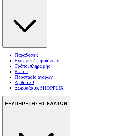
Παραδόσεις
Επιστροφές προϊόντων
Τρόποι πληρωμής
Klarna
Προστασία αγορών
Άρθρο 39
Δωροκάρτες SHOPFLIX
ΕΞΥΠΗΡΕΤΗΣΗ ΠΕΛΑΤΩΝ