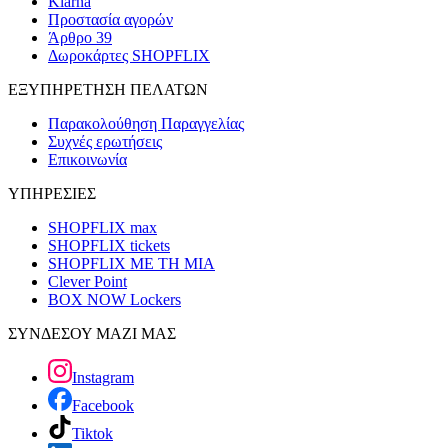
Klarna
Προστασία αγορών
Άρθρο 39
Δωροκάρτες SHOPFLIX
ΕΞΥΠΗΡΕΤΗΣΗ ΠΕΛΑΤΩΝ
Παρακολούθηση Παραγγελίας
Συχνές ερωτήσεις
Επικοινωνία
ΥΠΗΡΕΣΙΕΣ
SHOPFLIX max
SHOPFLIX tickets
SHOPFLIX ΜΕ ΤΗ ΜΙΑ
Clever Point
BOX NOW Lockers
ΣΥΝΔΕΣΟΥ ΜΑΖΙ ΜΑΣ
Instagram
Facebook
Tiktok