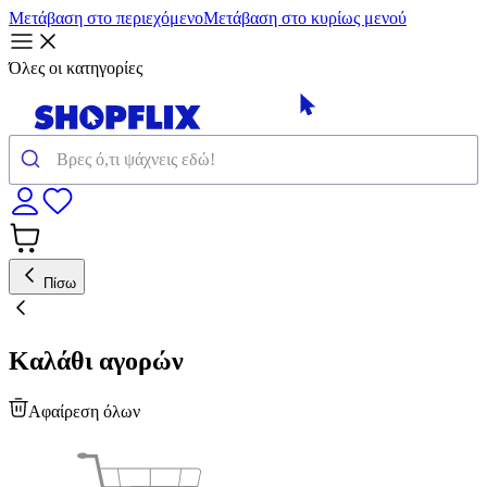
Μετάβαση στο περιεχόμενο
Μετάβαση στο κυρίως μενού
Όλες οι κατηγορίες
Πίσω
Καλάθι αγορών
Αφαίρεση όλων