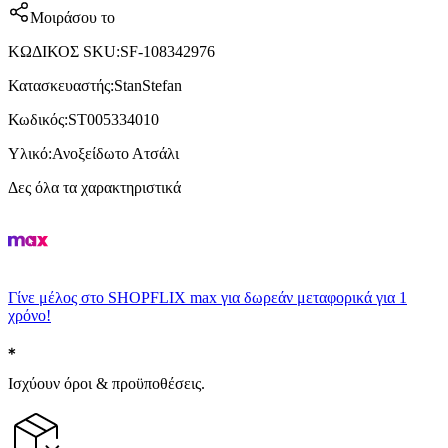
Μοιράσου το
ΚΩΔΙΚΟΣ SKU
:
SF-108342976
Κατασκευαστής
:
StanStefan
Κωδικός
:
ST005334010
Υλικό
:
Ανοξείδωτο Ατσάλι
Δες όλα τα χαρακτηριστικά
Γίνε μέλος στο SHOPFLIX max για δωρεάν μεταφορικά για 1
χρόνο!
Ισχύουν όροι & προϋποθέσεις.