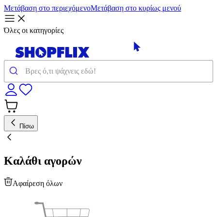
Μετάβαση στο περιεχόμενο
Μετάβαση στο κυρίως μενού
Όλες οι κατηγορίες
Πίσω
Καλάθι αγορών
Αφαίρεση όλων