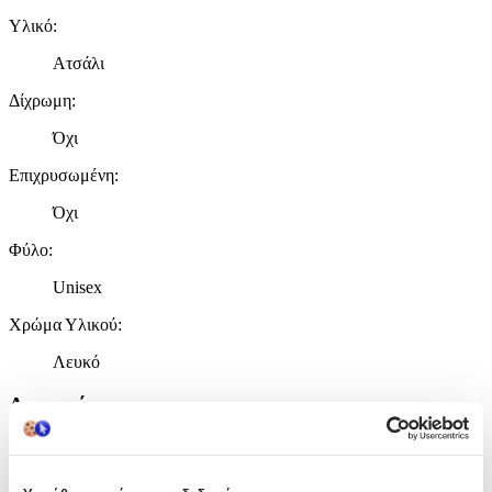
Υλικό
:
Ατσάλι
Δίχρωμη
:
Όχι
Επιχρυσωμένη
:
Όχι
Φύλο
:
Unisex
Χρώμα Υλικού
:
Λευκό
Λεπτομέρειες
Τύπος
:
Λαιμού