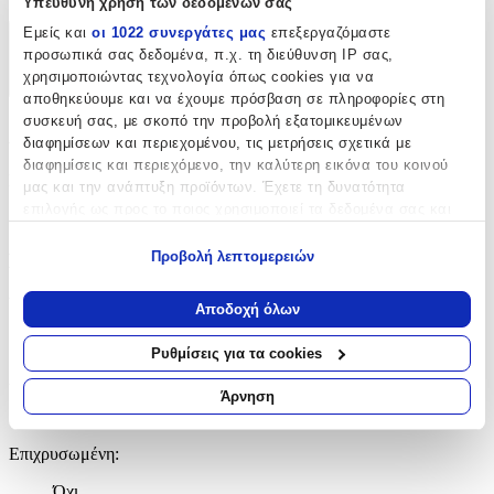
Υπεύθυνη χρήση των δεδομένων σας
Εμείς και
οι 1022 συνεργάτες μας
επεξεργαζόμαστε
Χαρακτηριστικά
προσωπικά σας δεδομένα, π.χ. τη διεύθυνση IP σας,
χρησιμοποιώντας τεχνολογία όπως cookies για να
+
αποθηκεύουμε και να έχουμε πρόσβαση σε πληροφορίες στη
συσκευή σας, με σκοπό την προβολή εξατομικευμένων
Χαρακτηριστικά
διαφημίσεων και περιεχομένου, τις μετρήσεις σχετικά με
διαφημίσεις και περιεχόμενο, την καλύτερη εικόνα του κοινού
Κατασκευαστής
:
μας και την ανάπτυξη προϊόντων. Έχετε τη δυνατότητα
επιλογής ως προς το ποιος χρησιμοποιεί τα δεδομένα σας και
StanStefan
για ποιους σκοπούς.
Προβολή λεπτομερειών
Βασικά Χαρακτηριστικά
Εάν μας επιτρέπετε, θα θέλαμε επίσης:
Να συλλέξουμε πληροφορίες σχετικά με τη γεωγραφική
Υλικό
:
Αποδοχή όλων
σας τοποθεσία, οι οποίες μπορεί να είναι ακριβείς σε
Ατσάλι
απόσταση μερικών μέτρων
Ρυθμίσεις για τα cookies
Να αναγνωρίσουμε τη συσκευή σας σαρώνοντας ενεργά
Δίχρωμη
:
για συγκεκριμένα χαρακτηριστικά (δακτυλικό αποτύπωμα)
Άρνηση
Μάθετε περισσότερα σχετικά με τον τρόπο επεξεργασίας των
Όχι
προσωπικών σας δεδομένων και καθορίστε τις προτιμήσεις σας
Επιχρυσωμένη
:
στην
ενότητα “Λεπτομέρειες”
. Μπορείτε να αλλάξετε ή να
ανακαλέσετε τη συγκατάθεσή σας ανά πάσα στιγμή από τη
Όχι