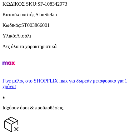
ΚΩΔΙΚΟΣ SKU
:
SF-108342973
Κατασκευαστής
:
StanStefan
Κωδικός
:
ST003866001
Υλικό
:
Ατσάλι
Δες όλα τα χαρακτηριστικά
Γίνε μέλος στο SHOPFLIX max για δωρεάν μεταφορικά για 1
χρόνο!
Ισχύουν όροι & προϋποθέσεις.