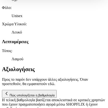
Δήλωση Cookies.
Φύλο
:
Χρησιμοποιούμε cookies ώστε η τοποθεσία μας να λειτουργεί
Unisex
σωστά, να εξατομικεύουμε περιεχόμενο και διαφημίσεις, να
παρέχουμε λειτουργίες μέσων κοινωνικής δικτύωσης και να
Χρώμα Υλικού
:
αναλύουμε την κυκλοφορία μας. Εμείς και οι 1022 συνεργάτες
μας επεξεργαζόμαστε προσωπικά σας δεδομένα, π.χ. τη
Λευκό
διεύθυνση IP σας, χρησιμοποιώντας τεχνολογία όπως cookies
για να αποθηκεύουμε και να έχουμε πρόσβαση σε πληροφορίες
Λεπτομέρειες
στη συσκευή σας, με σκοπό την προβολή εξατομικευμένων
διαφημίσεων και περιεχομένου, τις μετρήσεις σχετικά με
Τύπος
:
διαφημίσεις και περιεχόμενο, την καλύτερη εικόνα του κοινού
Λαιμού
μας και την ανάπτυξη προϊόντων. Επίσης, κοινοποιούμε
πληροφορίες σχετικά με την από μέρους σας χρήση της
Αξιολογήσεις
τοποθεσίας μας στους συνεργάτες μέσων κοινωνικής
δικτύωσης, διαφημίσεων και ανάλυσης.
Προς το παρόν δεν υπάρχουν άλλες αξιολογήσεις. Όταν
προστεθούν, θα εμφανιστούν εδώ.
Πώς υπολογίζεται η βαθμολογία
Η τελική βαθμολογία βασίζεται αποκλειστικά σε κριτικές χρηστών
που έχουν πραγματοποιήσει αγορά μέσω SHOPFLIX ή έχουν