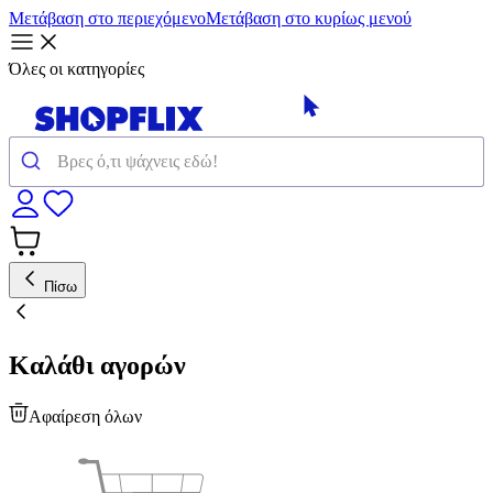
Μετάβαση στο περιεχόμενο
Μετάβαση στο κυρίως μενού
Όλες οι κατηγορίες
Πίσω
Καλάθι αγορών
Αφαίρεση όλων