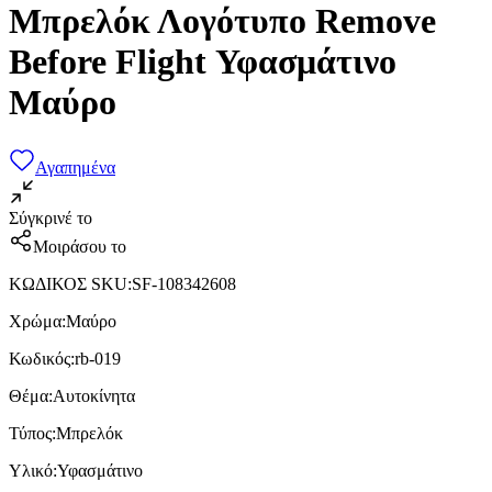
Μπρελόκ Λογότυπο Remove
Before Flight Υφασμάτινο
Μαύρο
Αγαπημένα
Σύγκρινέ το
Μοιράσου το
ΚΩΔΙΚΟΣ SKU
:
SF-108342608
Χρώμα
:
Μαύρο
Κωδικός
:
rb-019
Θέμα
:
Αυτοκίνητα
Τύπος
:
Μπρελόκ
Υλικό
:
Υφασμάτινο