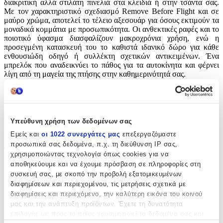
διακριτική αλλά στιλάτη πινελιά στα κλειδιά ή στην τσάντα σας.
Με τον χαρακτηριστικό σχεδιασμό Remove Before Flight και σε
μαύρο χρώμα, αποτελεί το τέλειο αξεσουάρ για όσους εκτιμούν τα
μοναδικά κομμάτια με προσωπικότητα. Οι ανθεκτικές ραφές και το
ποιοτικό ύφασμα διασφαλίζουν μακροχρόνια χρήση, ενώ η
προσεγμένη κατασκευή του το καθιστά ιδανικό δώρο για κάθε
ενθουσιώδη οδηγό ή συλλέκτη σχετικών αντικειμένων. Ένα
μπρελόκ που αναδεικνύει το πάθος για τα αυτοκίνητα και φέρνει
λίγη από τη μαγεία της πτήσης στην καθημερινότητά σας.
Χαρακτηριστικά
Θέμα
:
Υπεύθυνη χρήση των δεδομένων σας
Αυτοκίνητα
Εμείς και
οι 1022 συνεργάτες μας
επεξεργαζόμαστε
προσωπικά σας δεδομένα, π.χ. τη διεύθυνση IP σας,
Τύπος
:
χρησιμοποιώντας τεχνολογία όπως cookies για να
αποθηκεύουμε και να έχουμε πρόσβαση σε πληροφορίες στη
Μπρελόκ
συσκευή σας, με σκοπό την προβολή εξατομικευμένων
Υλικό
:
διαφημίσεων και περιεχομένου, τις μετρήσεις σχετικά με
διαφημίσεις και περιεχόμενο, την καλύτερη εικόνα του κοινού
Υφασμάτινο
μας και την ανάπτυξη προϊόντων. Έχετε τη δυνατότητα
επιλογής ως προς το ποιος χρησιμοποιεί τα δεδομένα σας και
με Led
: