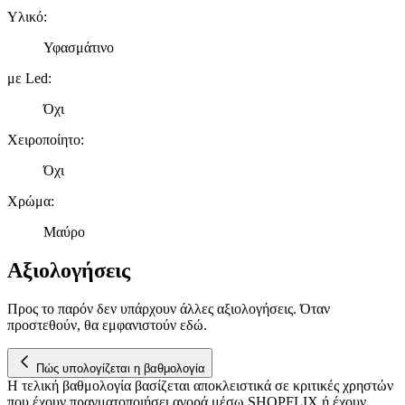
διαφημίσεων και περιεχομένου, τις μετρήσεις σχετικά με
Υλικό
:
διαφημίσεις και περιεχόμενο, την καλύτερη εικόνα του κοινού
μας και την ανάπτυξη προϊόντων. Επίσης, κοινοποιούμε
Υφασμάτινο
πληροφορίες σχετικά με την από μέρους σας χρήση της
τοποθεσίας μας στους συνεργάτες μέσων κοινωνικής
με Led
:
δικτύωσης, διαφημίσεων και ανάλυσης.
Όχι
Χειροποίητο
:
Όχι
Χρώμα
:
Μαύρο
Αξιολογήσεις
Προς το παρόν δεν υπάρχουν άλλες αξιολογήσεις. Όταν
προστεθούν, θα εμφανιστούν εδώ.
Πώς υπολογίζεται η βαθμολογία
Η τελική βαθμολογία βασίζεται αποκλειστικά σε κριτικές χρηστών
που έχουν πραγματοποιήσει αγορά μέσω SHOPFLIX ή έχουν