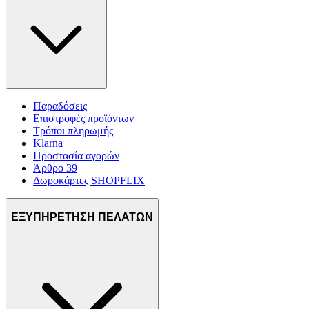
Παραδόσεις
Επιστροφές προϊόντων
Τρόποι πληρωμής
Klarna
Προστασία αγορών
Άρθρο 39
Δωροκάρτες SHOPFLIX
ΕΞΥΠΗΡΕΤΗΣΗ ΠΕΛΑΤΩΝ